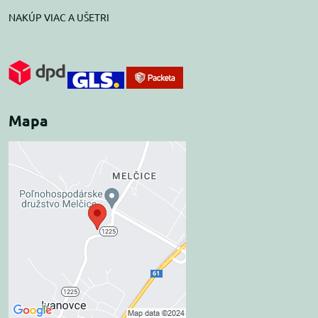
NAKÚP VIAC A UŠETRI
Mapa
Externý obsah je
blokovaný Voľbami
súkromia
Prajete si načítať externý obsah?
Povoliť tentokrát
Povoliť a zapamätať -
súhlas s druhom cookie: