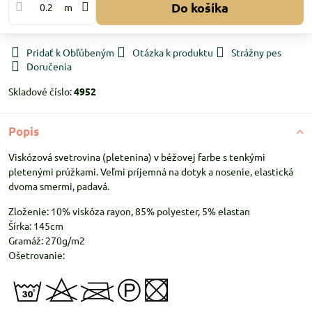
Do košíka
m
Pridať k Obľúbeným
Otázka k produktu
Strážny pes
Doručenia
Skladové číslo:
4952
Popis
Viskózová svetrovina (pletenina) v béžovej farbe s tenkými
pletenými prúžkami. Veľmi príjemná na dotyk a nosenie, elastická
dvoma smermi, padavá.
Zloženie: 10% viskóza rayon, 85% polyester, 5% elastan
Šírka: 145cm
Gramáž: 270g/m2
Ošetrovanie: