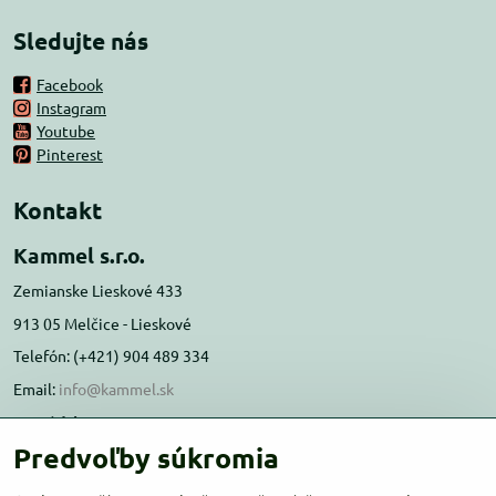
Sledujte nás
Facebook
Instagram
Youtube
Pinterest
Kontakt
Kammel s.r.o.
Zemianske Lieskové 433
913 05 Melčice - Lieskové
Telefón: (+421) 904 489 334
Email:
info@kammel.sk
Prevádzka:
Predvoľby súkromia
Administratívna budova PD Melčice
Melčice - Lieskové 129, 91305