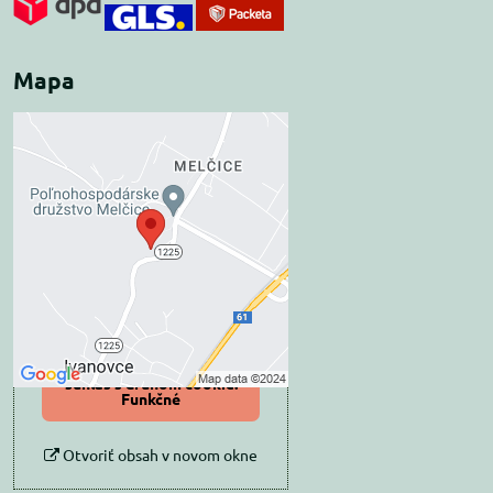
Mapa
Externý obsah je
blokovaný Voľbami
súkromia
Prajete si načítať externý obsah?
Povoliť tentokrát
Povoliť a zapamätať -
súhlas s druhom cookie:
Funkčné
Otvoriť obsah v novom okne