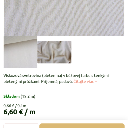
Viskózová svetrovina (pletenina) v béžovej farbe s tenkými
pletenými prúžkami. Príjemná, padavá.
Čítajte viac
Skladom
(
19.2
m)
0,66 €
6,60 €
/ m