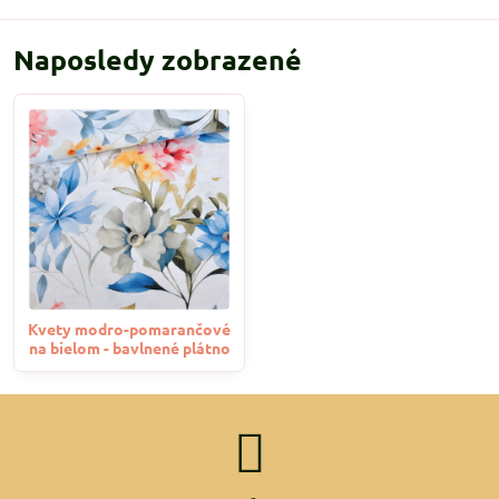
Naposledy zobrazené
Kvety modro-pomarančové
na bielom - bavlnené plátno