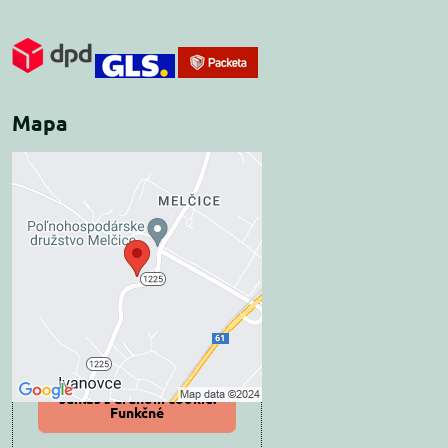
Mapa
Externý obsah je
blokovaný Voľbami
súkromia
Prajete si načítať externý obsah?
Povoliť tentokrát
Povoliť a zapamätať -
súhlas s druhom cookie:
Funkčné