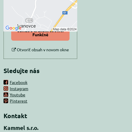
Povoliť tentokrát
Povoliť a zapamätať -
súhlas s druhom cookie:
Funkčné
Otvoriť obsah v novom okne
Sledujte nás
Facebook
Instagram
Youtube
Pinterest
Kontakt
Kammel s.r.o.