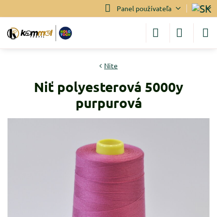
Panel používateľa
Nite
Niť polyesterová 5000y
purpurová