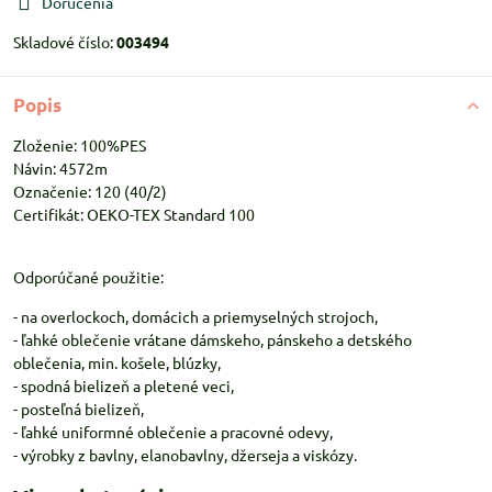
Doručenia
Skladové číslo:
003494
Popis
Zloženie: 100%PES
Návin: 4572m
Označenie: 120 (40/2)
Certifikát: OEKO-TEX Standard 100
Odporúčané použitie:
- na overlockoch, domácich a priemyselných strojoch,
- ľahké oblečenie vrátane dámskeho, pánskeho a detského
oblečenia, min. košele, blúzky,
- spodná bielizeň a pletené veci,
- posteľná bielizeň,
- ľahké uniformné oblečenie a pracovné odevy,
- výrobky z bavlny, elanobavlny, džerseja a viskózy.