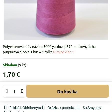
Polyesterová niť v návine 5000 yardov (4572 metrov), farba
purpurová č. 559. 1 kus = 1 rolka
Čítajte viac
Skladom
(
9
ks)
1,70 €
Do košíka
Pridať k Obľúbeným
Otázka k produktu
Strážny pes