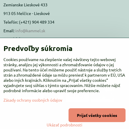
Zemianske Lieskové 433
913 05 Melčice - Lieskové
Telefón: (+421) 904 489 334
Email:
info@kammel.sk
Prevádzka:
Predvoľby súkromia
Administratívna budova PD Melčice
Melčice - Lieskové 129, 91305
Cookies používame na zlepšenie vašej návštevy tejto webovej
stránky, analýzu jej výkonnosti a zhromažďovanie údajov o jej
Otváracie hodiny:
PO-ŠT 8:00 - 16:00
používaní. Na tento účel môžeme použiť nástroje a služby tretích
PIA-NE Zatvorené
strán a zhromaždené údaje sa môžu preniesť k partnerom v EÚ, USA
alebo iných krajinách. Kliknutím na „Prijať všetky cookies“
vyjadrujete svoj súhlas s týmto spracovaním. Nižšie môžete nájsť
podrobné informácie alebo upraviť svoje preferencie.
Zásady ochrany osobných údajov
©
2026
Copyright
Prijať všetky cookies
Predvoľby súkromia
Zásady ochrany osobných údajov
Ukázať podrobnosti
Vytvorené pomocou:
BiznisWeb.sk