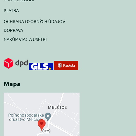
PLATBA
OCHRANA OSOBNÝCH ÚDAJOV
DOPRAVA
NAKÚP VIAC A UŠETRI
Mapa
Externý obsah je
blokovaný Voľbami
súkromia
Prajete si načítať externý obsah?