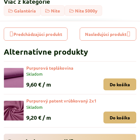
Viac z kategórie
Galantéria
Nite
Nite 5000y
Predchádzajúci produkt
Nasledujúci produkt
Alternatívne produkty
Purpurová teplákovina
Skladom
9,60 €
/ m
Do košíka
Purpurový patent vrúbkovaný 2x1
Skladom
9,20 €
/ m
Do košíka