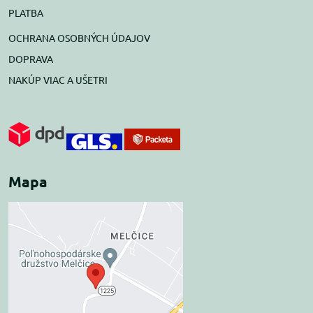
PLATBA
OCHRANA OSOBNÝCH ÚDAJOV
DOPRAVA
NAKÚP VIAC A UŠETRI
Mapa
Externý obsah je
blokovaný Voľbami
súkromia
Prajete si načítať externý obsah?