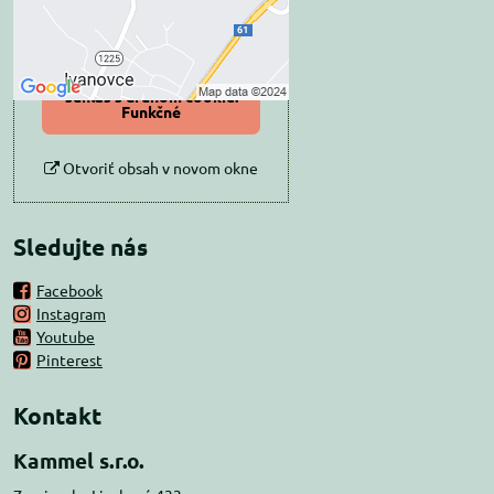
Povoliť tentokrát
Povoliť a zapamätať -
súhlas s druhom cookie:
Funkčné
Otvoriť obsah v novom okne
Sledujte nás
Facebook
Instagram
Youtube
Pinterest
Kontakt
Kammel s.r.o.