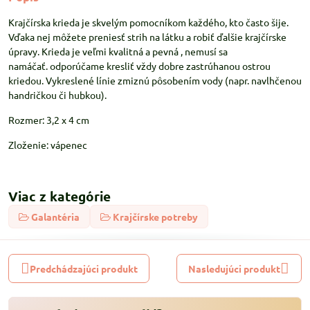
Krajčírska krieda je skvelým pomocníkom každého, kto často šije.
Vďaka nej môžete preniesť strih na látku a robiť ďalšie krajčírske
úpravy. Krieda je veľmi kvalitná a pevná , nemusí sa
namáčať. odporúčame kresliť vždy dobre zastrúhanou ostrou
kriedou. Vykreslené línie zmiznú pôsobením vody (napr. navlhčenou
handričkou či hubkou).
Rozmer: 3,2 x 4 cm
Zloženie: vápenec
Viac z kategórie
Galantéria
Krajčírske potreby
Predchádzajúci produkt
Nasledujúci produkt