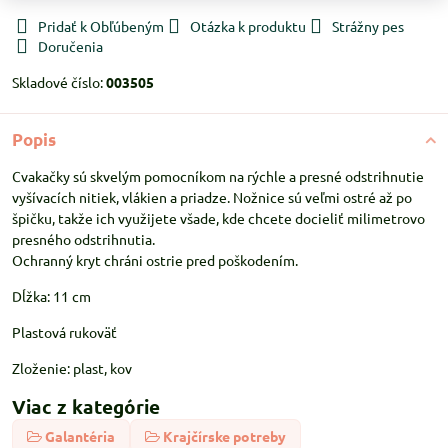
Pridať k Obľúbeným
Otázka k produktu
Strážny pes
Doručenia
Skladové číslo:
003505
Popis
Cvakačky sú skvelým pomocníkom na rýchle a presné odstrihnutie
vyšívacích nitiek, vlákien a priadze. Nožnice sú veľmi ostré až po
špičku, takže ich využijete všade, kde chcete docieliť milimetrovo
presného odstrihnutia.
Ochranný kryt chráni ostrie pred poškodením.
Dĺžka: 11 cm
Plastová rukoväť
Zloženie: plast, kov
Viac z kategórie
Galantéria
Krajčírske potreby