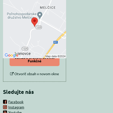
Externý obsah je
blokovaný Voľbami
súkromia
Prajete si načítať externý obsah?
Povoliť tentokrát
Povoliť a zapamätať -
súhlas s druhom cookie:
Funkčné
Otvoriť obsah v novom okne
Sledujte nás
Facebook
Instagram
Youtube