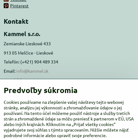
Pinterest
Kontakt
Kammel s.r.o.
Zemianske Lieskové 433
913 05 Melčice - Lieskové
Telefón: (+421) 904 489 334
Email:
info@kammel.sk
Prevádzka:
Predvoľby súkromia
Administratívna budova PD Melčice
Melčice - Lieskové 129, 91305
Cookies používame na zlepšenie vašej návštevy tejto webovej
Otváracie hodiny:
stránky, analýzu jej výkonnosti a zhromažďovanie údajov o jej
PO-ŠT 8:00 - 16:00
používaní. Na tento účel môžeme použiť nástroje a služby tretích
PIA-NE Zatvorené
strán a zhromaždené údaje sa môžu preniesť k partnerom v EÚ, USA
alebo iných krajinách. Kliknutím na „Prijať všetky cookies“
vyjadrujete svoj súhlas s týmto spracovaním. Nižšie môžete nájsť
podrobné informácie alebo upraviť svoje preferencie.