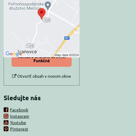
blokovaný Voľbami
súkromia
Prajete si načítať externý obsah?
Povoliť tentokrát
Povoliť a zapamätať -
súhlas s druhom cookie:
Funkčné
Otvoriť obsah v novom okne
Sledujte nás
Facebook
Instagram
Youtube
Pinterest