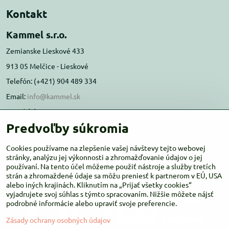
Kontakt
Kammel s.r.o.
Zemianske Lieskové 433
913 05 Melčice - Lieskové
Telefón: (+421) 904 489 334
Email:
info@kammel.sk
Prevádzka:
Predvoľby súkromia
Administratívna budova PD Melčice
Melčice - Lieskové 129, 91305
Cookies používame na zlepšenie vašej návštevy tejto webovej
Otváracie hodiny:
stránky, analýzu jej výkonnosti a zhromažďovanie údajov o jej
PO-ŠT 8:00 - 16:00
používaní. Na tento účel môžeme použiť nástroje a služby tretích
PIA-NE Zatvorené
strán a zhromaždené údaje sa môžu preniesť k partnerom v EÚ, USA
alebo iných krajinách. Kliknutím na „Prijať všetky cookies“
vyjadrujete svoj súhlas s týmto spracovaním. Nižšie môžete nájsť
podrobné informácie alebo upraviť svoje preferencie.
Zásady ochrany osobných údajov