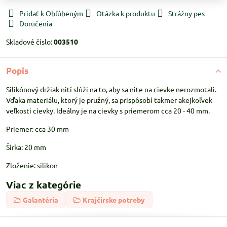
Pridať k Obľúbeným
Otázka k produktu
Strážny pes
Doručenia
Skladové číslo:
003510
Popis
Silikónový držiak nití slúži na to, aby sa nite na cievke nerozmotali.
Vďaka materiálu, ktorý je pružný, sa prispôsobí takmer akejkoľvek
veľkosti cievky. Ideálny je na cievky s priemerom cca 20 - 40 mm.
Priemer: cca 30 mm
Šírka: 20 mm
Zloženie: silikon
Viac z kategórie
Galantéria
Krajčírske potreby