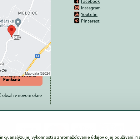
Facebook
Instagram
rný obsah je
Youtube
Pinterest
ovaný Voľbami
súkromia
 načítať externý obsah?
oliť tentokrát
iť a zapamätať -
 s druhom cookie:
Funkčné
ť obsah v novom okne
ánky, analýzu jej výkonnosti a zhromažďovanie údajov o jej používaní. 