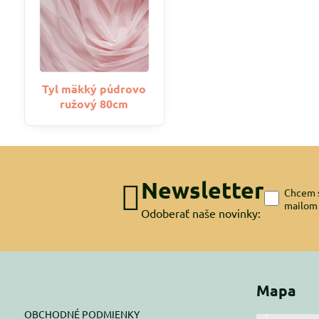
Tyl mäkký púdrovo
ružový 80cm
Newsletter
Chcem s
mailom
Odoberať naše novinky:
Mapa
OBCHODNÉ PODMIENKY