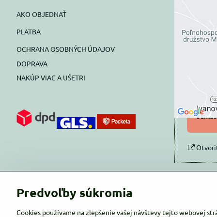
AKO OBJEDNAŤ
Exte
PLATBA
blok
OCHRANA OSOBNÝCH ÚDAJOV
Prajete si
DOPRAVA
NAKÚP VIAC A UŠETRI
Pov
Povol
súhlas
Otvori
Predvoľby súkromia
Cookies používame na zlepšenie vašej návštevy tejto webovej str