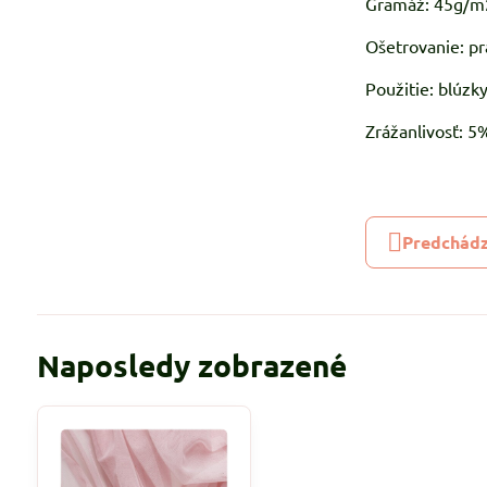
Gramáž: 45g/m
Ošetrovanie: pr
Použitie: blúzky
Zrážanlivosť: 
Predchádz
Naposledy zobrazené