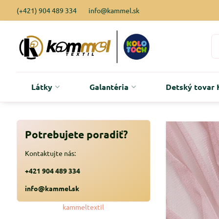
(+421) 904 489 334
info@kammel.sk
Látky
Galantéria
Detský tova
Potrebujete poradiť?
Kontaktujte nás:
+421 904 489 334
info@kammel.sk
kammeltextil