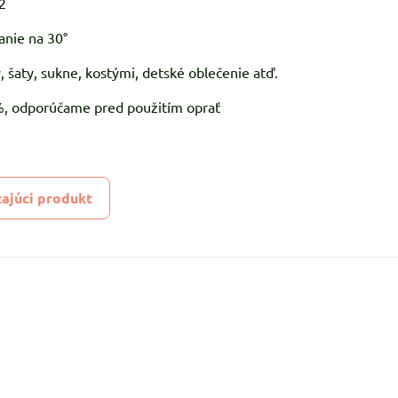
2
anie na 30°
, šaty, sukne, kostými, detské oblečenie atď.
5%, odporúčame pred použitím oprať
ajúci produkt