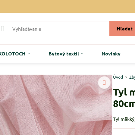
Hľadať
r KOLOTOCH
Bytový textil
Novinky
Úvod
Zb
Tyl 
80c
Tyl mäkký