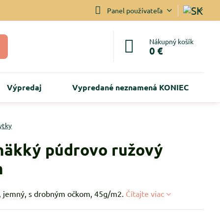
Panel používateľa
Nákupný košík
0 €
Výpredaj
Vypredané neznamená KONIEC
ytky
mäkký púdrovo ružový
m
, jemný, s drobným očkom, 45g/m2.
Čítajte viac