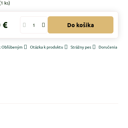
(
1
ks)
 €
Do košíka
 k Obľúbeným
Otázka k produktu
Strážny pes
Doručenia