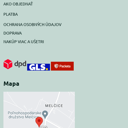
AKO OBJEDNAŤ
PLATBA
OCHRANA OSOBNÝCH ÚDAJOV
DOPRAVA
NAKÚP VIAC A UŠETRI
Mapa
Externý obsah je
blokovaný Voľbami
súkromia