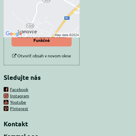
Prajete si načítať externý obsah?
Povoliť tentokrát
Povoliť a zapamätať -
súhlas s druhom cookie:
Funkčné
Otvoriť obsah v novom okne
Sledujte nás
Facebook
Instagram
Youtube
Pinterest
Kontakt