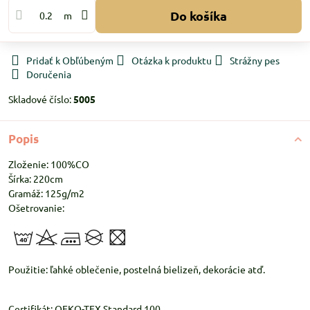
Do košíka
m
Pridať k Obľúbeným
Otázka k produktu
Strážny pes
Doručenia
Skladové číslo:
5005
Popis
Zloženie: 100%CO
Šírka: 220cm
Gramáž: 125g/m2
Ošetrovanie:
Použitie: ľahké oblečenie, postelná bielizeň, dekorácie atď.
Certifikát: OEKO-TEX Standard 100