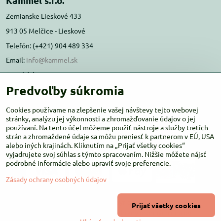
Kammel s.r.o.
Zemianske Lieskové 433
913 05 Melčice - Lieskové
Telefón: (+421) 904 489 334
Email:
info@kammel.sk
Prevádzka:
Predvoľby súkromia
Administratívna budova PD Melčice
Melčice - Lieskové 129, 91305
Cookies používame na zlepšenie vašej návštevy tejto webovej
stránky, analýzu jej výkonnosti a zhromažďovanie údajov o jej
Otváracie hodiny:
PO-ŠT 8:00 - 16:00
používaní. Na tento účel môžeme použiť nástroje a služby tretích
PIA-NE Zatvorené
strán a zhromaždené údaje sa môžu preniesť k partnerom v EÚ, USA
alebo iných krajinách. Kliknutím na „Prijať všetky cookies“
vyjadrujete svoj súhlas s týmto spracovaním. Nižšie môžete nájsť
podrobné informácie alebo upraviť svoje preferencie.
Zásady ochrany osobných údajov
©
2026
Copyright
Prijať všetky cookies
Predvoľby súkromia
Zásady ochrany osobných údajov