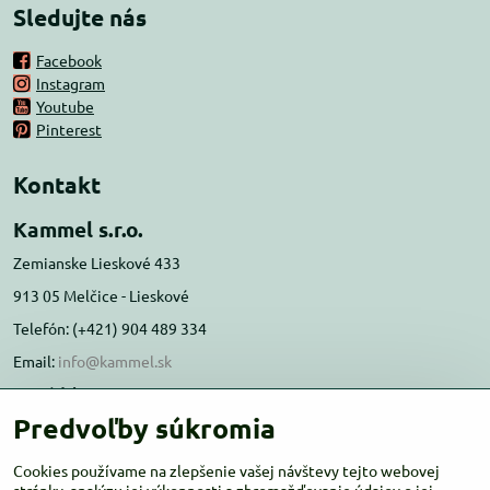
Sledujte nás
Facebook
Instagram
Youtube
Pinterest
Kontakt
Kammel s.r.o.
Zemianske Lieskové 433
913 05 Melčice - Lieskové
Telefón: (+421) 904 489 334
Email:
info@kammel.sk
Prevádzka:
Predvoľby súkromia
Administratívna budova PD Melčice
Melčice - Lieskové 129, 91305
Cookies používame na zlepšenie vašej návštevy tejto webovej