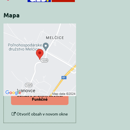
Mapa
Externý obsah je
blokovaný Voľbami
súkromia
Prajete si načítať externý obsah?
Povoliť tentokrát
Povoliť a zapamätať -
súhlas s druhom cookie:
Funkčné
Otvoriť obsah v novom okne