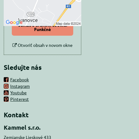
Povoliť tentokrát
Povoliť a zapamätať -
súhlas s druhom cookie:
Funkčné
Otvoriť obsah v novom okne
Sledujte nás
Facebook
Instagram
Youtube
Pinterest
Kontakt
Kammel s.r.o.
Zemianske Lieskové 433