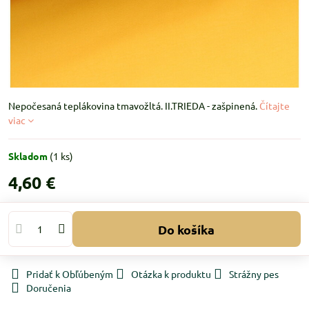
Nepočesaná teplákovina tmavožltá. II.TRIEDA - zašpinená.
Čítajte
viac
Skladom
(
1
ks)
4,60 €
Do košíka
Pridať k Obľúbeným
Otázka k produktu
Strážny pes
Doručenia