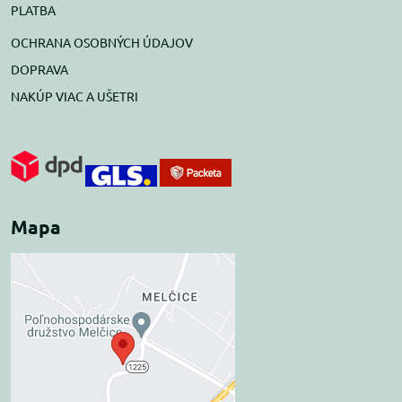
PLATBA
OCHRANA OSOBNÝCH ÚDAJOV
DOPRAVA
NAKÚP VIAC A UŠETRI
Mapa
Externý obsah je
blokovaný Voľbami
súkromia
Prajete si načítať externý obsah?