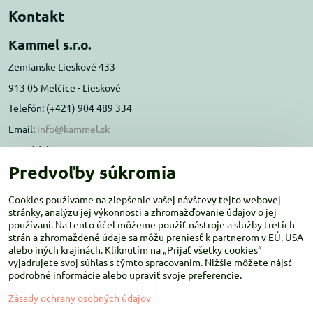
Kontakt
Kammel s.r.o.
Zemianske Lieskové 433
913 05 Melčice - Lieskové
Telefón: (+421) 904 489 334
Email:
info@kammel.sk
Prevádzka:
Predvoľby súkromia
Administratívna budova PD Melčice
Melčice - Lieskové 129, 91305
Cookies používame na zlepšenie vašej návštevy tejto webovej
Otváracie hodiny:
stránky, analýzu jej výkonnosti a zhromažďovanie údajov o jej
PO-ŠT 8:00 - 16:00
používaní. Na tento účel môžeme použiť nástroje a služby tretích
PIA-NE Zatvorené
strán a zhromaždené údaje sa môžu preniesť k partnerom v EÚ, USA
alebo iných krajinách. Kliknutím na „Prijať všetky cookies“
vyjadrujete svoj súhlas s týmto spracovaním. Nižšie môžete nájsť
podrobné informácie alebo upraviť svoje preferencie.
Zásady ochrany osobných údajov