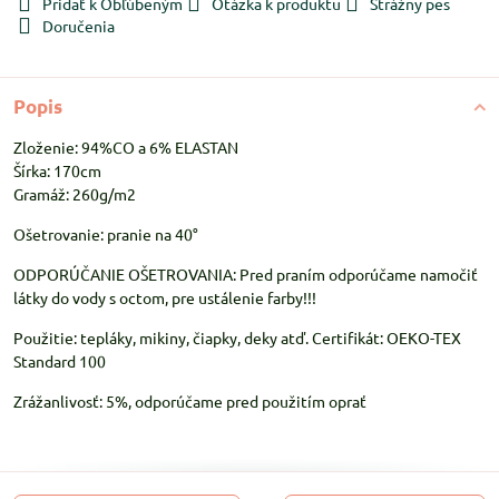
Pridať k Obľúbeným
Otázka k produktu
Strážny pes
Doručenia
Popis
Zloženie: 94%CO a 6% ELASTAN
Šírka: 170cm
Gramáž: 260g/m2
Ošetrovanie: pranie na 40°
ODPORÚČANIE OŠETROVANIA: Pred praním odporúčame namočiť
látky do vody s octom, pre ustálenie farby!!!
Použitie: tepláky, mikiny, čiapky, deky atď. Certifikát: OEKO-TEX
Standard 100
Zrážanlivosť: 5%, odporúčame pred použitím oprať