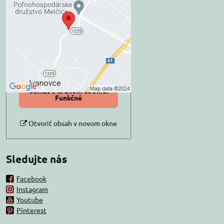
blokovaný Voľbami
súkromia
Prajete si načítať externý obsah?
Povoliť tentokrát
Povoliť a zapamätať -
súhlas s druhom cookie:
Funkčné
Otvoriť obsah v novom okne
Sledujte nás
Facebook
Instagram
Youtube
Pinterest