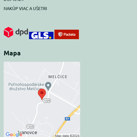
NAKÚP VIAC A UŠETRI
Mapa
Externý obsah je
blokovaný Voľbami
súkromia
Prajete si načítať externý obsah?
Povoliť tentokrát
Povoliť a zapamätať -