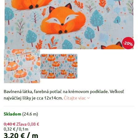
20%
Bavlnená látka, farebná potlač na krémovom podklade. Veľkosť
najväčšej líšky je cca 12x14cm.
Čítajte viac
Skladom
(
24.6
m)
0,40 €
Zľava
0,08 €
0,32 €
3,20 €
/ m