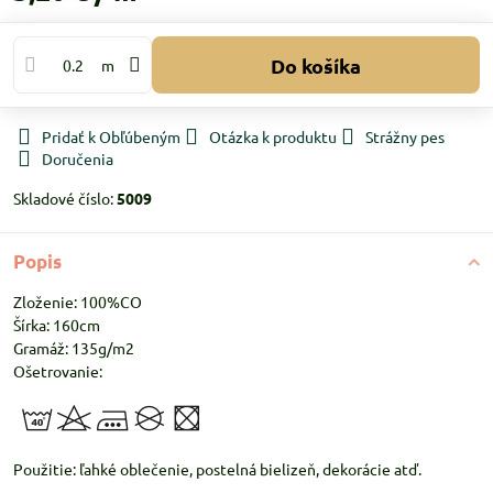
Do košíka
m
Pridať k Obľúbeným
Otázka k produktu
Strážny pes
Doručenia
Skladové číslo:
5009
Popis
Zloženie: 100%CO
Šírka: 160cm
Gramáž: 135g/m2
Ošetrovanie:
Použitie: ľahké oblečenie, postelná bielizeň, dekorácie atď.