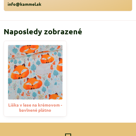
info@kammel.sk
Naposledy zobrazené
Líška v lese na krémovom -
bavlnené plátno