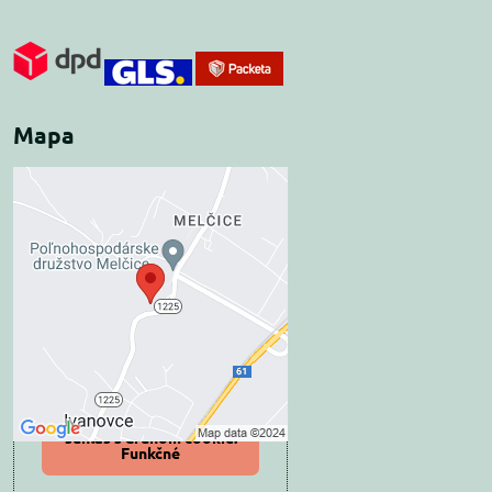
Mapa
Externý obsah je
blokovaný Voľbami
súkromia
Prajete si načítať externý obsah?
Povoliť tentokrát
Povoliť a zapamätať -
súhlas s druhom cookie:
Funkčné