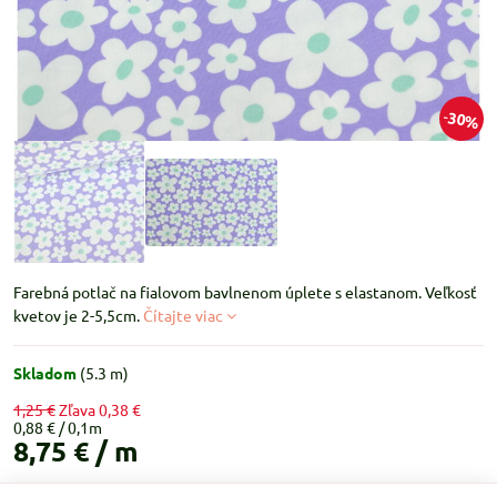
30%
Farebná potlač na fialovom bavlnenom úplete s elastanom. Veľkosť
kvetov je 2-5,5cm.
Čítajte viac
Skladom
(
5.3
m)
1,25 €
Zľava
0,38 €
0,88 €
8,75 €
/ m