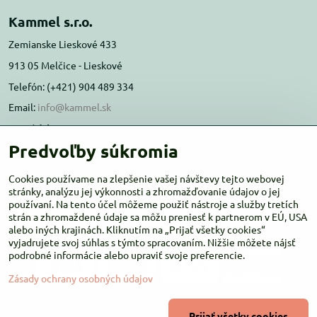
Kammel s.r.o.
Zemianske Lieskové 433
913 05 Melčice - Lieskové
Telefón: (+421) 904 489 334
Email:
info@kammel.sk
Prevádzka:
Predvoľby súkromia
Administratívna budova PD Melčice
Melčice - Lieskové 129, 91305
Cookies používame na zlepšenie vašej návštevy tejto webovej
stránky, analýzu jej výkonnosti a zhromažďovanie údajov o jej
Otváracie hodiny:
PO-ŠT 8:00 - 16:00
používaní. Na tento účel môžeme použiť nástroje a služby tretích
PIA-NE Zatvorené
strán a zhromaždené údaje sa môžu preniesť k partnerom v EÚ, USA
alebo iných krajinách. Kliknutím na „Prijať všetky cookies“
vyjadrujete svoj súhlas s týmto spracovaním. Nižšie môžete nájsť
podrobné informácie alebo upraviť svoje preferencie.
Zásady ochrany osobných údajov
©
2026
Copyright
Prijať všetky cookies