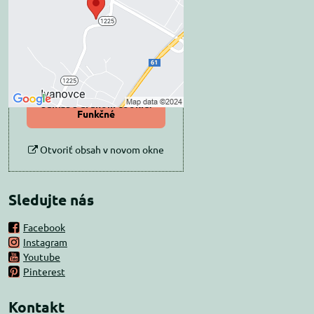
súkromia
Prajete si načítať externý obsah?
Povoliť tentokrát
Povoliť a zapamätať -
súhlas s druhom cookie:
Funkčné
Otvoriť obsah v novom okne
Sledujte nás
Facebook
Instagram
Youtube
Pinterest
Kontakt