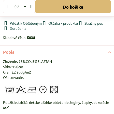
Do košíka
m
Pridať k Obľúbeným
Otázka k produktu
Strážny pes
Doručenia
Skladové číslo:
5038
Popis
Zloženie: 95%CO, 5%ELASTAN
Šírka: 150cm
Gramáž: 200g/m2
Ošetrovanie:
Použitie: tričká, detské a ľahké oblečenie, legíny, čiapky, dekorácie
atď.