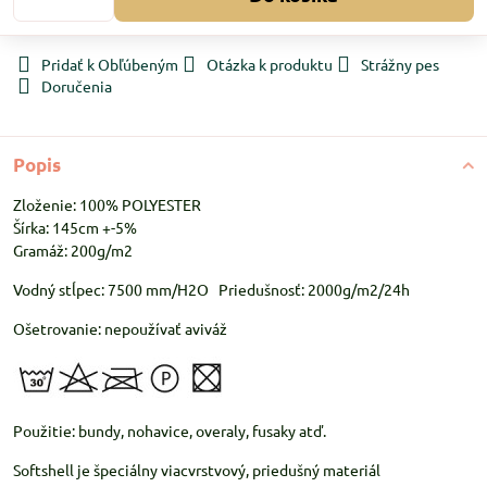
Pridať k Obľúbeným
Otázka k produktu
Strážny pes
Doručenia
Popis
Zloženie: 100% POLYESTER
Šírka: 145cm +-5%
Gramáž: 200g/m2
Vodný stĺpec: 7500 mm/H2O Priedušnosť: 2000g/m2/24h
Ošetrovanie: nepoužívať aviváž
Použitie: bundy, nohavice, overaly, fusaky atď.
Softshell je špeciálny viacvrstvový, priedušný materiál