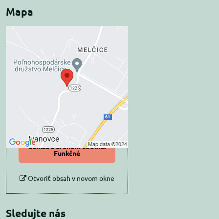
Mapa
Externý obsah je
blokovaný Voľbami
súkromia
Prajete si načítať externý obsah?
Povoliť tentokrát
Povoliť a zapamätať -
súhlas s druhom cookie:
Funkčné
Otvoriť obsah v novom okne
Sledujte nás