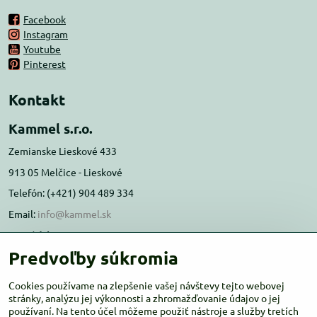
Facebook
Instagram
Youtube
Pinterest
Kontakt
Kammel s.r.o.
Zemianske Lieskové 433
913 05 Melčice - Lieskové
Telefón: (+421) 904 489 334
Email:
info@kammel.sk
Prevádzka:
Predvoľby súkromia
Administratívna budova PD Melčice
Melčice - Lieskové 129, 91305
Cookies používame na zlepšenie vašej návštevy tejto webovej
Otváracie hodiny:
stránky, analýzu jej výkonnosti a zhromažďovanie údajov o jej
PO-ŠT 8:00 - 16:00
používaní. Na tento účel môžeme použiť nástroje a služby tretích