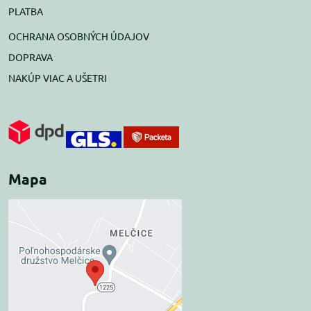
PLATBA
OCHRANA OSOBNÝCH ÚDAJOV
DOPRAVA
NAKÚP VIAC A UŠETRI
Mapa
Externý obsah je
blokovaný Voľbami
súkromia
Prajete si načítať externý obsah?