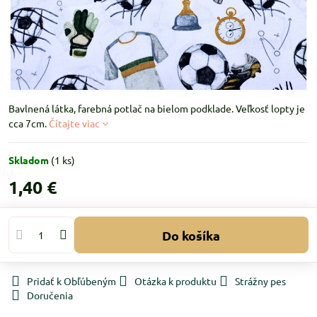
Bavlnená látka, farebná potlač na bielom podklade. Veľkosť lopty je
cca 7cm.
Čítajte viac
Skladom
(
1
ks)
1,40 €
Do košíka
Pridať k Obľúbeným
Otázka k produktu
Strážny pes
Doručenia