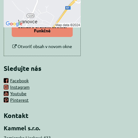
Povoliť tentokrát
Povoliť a zapamätať -
súhlas s druhom cookie:
Funkčné
Otvoriť obsah v novom okne
Sledujte nás
Facebook
Instagram
Youtube
Pinterest
Kontakt
Kammel s.r.o.
Zemianske Lieskové 433