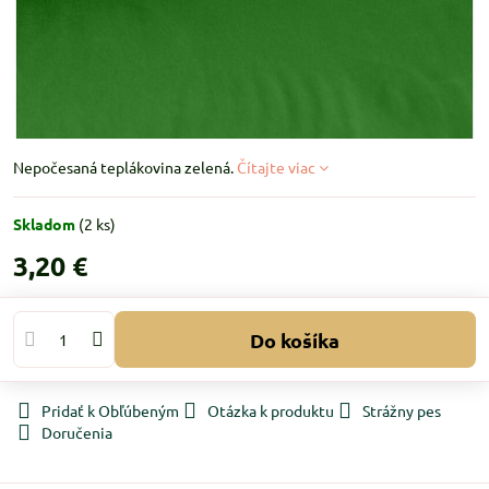
Nepočesaná teplákovina zelená.
Čítajte viac
Skladom
(
2
ks)
3,20 €
Do košíka
Pridať k Obľúbeným
Otázka k produktu
Strážny pes
Doručenia