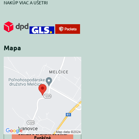
NAKÚP VIAC A UŠETRI
Mapa
Externý obsah je
blokovaný Voľbami
súkromia
Prajete si načítať externý obsah?
Povoliť tentokrát
Povoliť a zapamätať -
súhlas s druhom cookie:
Funkčné