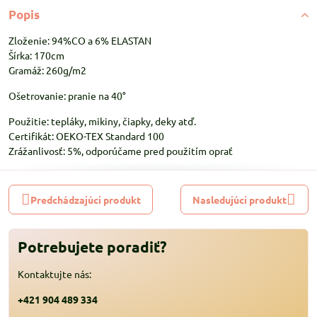
Popis
Zloženie: 94%CO a 6% ELASTAN
Šírka: 170cm
Gramáž: 260g/m2
Ošetrovanie: pranie na 40°
Použitie: tepláky, mikiny, čiapky, deky atď.
Certifikát: OEKO-TEX Standard 100
Zrážanlivosť: 5%, odporúčame pred použitím oprať
Predchádzajúci produkt
Nasledujúci produkt
Potrebujete poradiť?
Kontaktujte nás:
+421 904 489 334