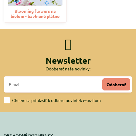
Blooming flowers na
bielom - bavlnené plátno
Newsletter
Odoberať naše novinky:
Odoberať
Chcem sa prihlásiť k odberu noviniek e-mailom
OBCHODNÉ PODMIENKY