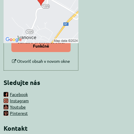
Prajete si načítať externý obsah?
Povoliť tentokrát
Povoliť a zapamätať -
súhlas s druhom cookie:
Funkčné
Otvoriť obsah v novom okne
Sledujte nás
Facebook
Instagram
Youtube
Pinterest
Kontakt