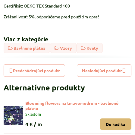
Certifikát: OEKO-TEX Standard 100
Zrážanlivosť: 5%, odporúčame pred použitím oprať
Viac z kategórie
Bavlnené plátna
Vzory
Kvety
Predchádzajúci produkt
Nasledujúci produkt
Alternatívne produkty
Blooming flowers na tmavomodrom - bavlnené
plátno
Skladom
4 €
/ m
Do košíka