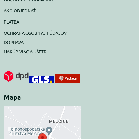
AKO OBJEDNAŤ
PLATBA
OCHRANA OSOBNÝCH ÚDAJOV
DOPRAVA
NAKÚP VIAC A UŠETRI
Mapa
Externý obsah je
blokovaný Voľbami
súkromia