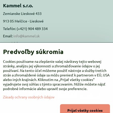
Kammel s.r.o.
Zemianske Lieskové 433
913 05 Melčice - Lieskové
Telefón: (+421) 904 489 334
Email:
info@kammel.sk
Prevádzka:
Predvoľby súkromia
Administratívna budova PD Melčice
Melčice - Lieskové 129, 91305
Cookies používame na zlepšenie vašej návštevy tejto webovej
stránky, analýzu jej výkonnosti a zhromažďovanie údajov o jej
Otváracie hodiny:
PO-ŠT 8:00 - 16:00
používaní. Na tento účel môžeme použiť nástroje a služby tretích
PIA-NE Zatvorené
strán a zhromaždené údaje sa môžu preniesť k partnerom v EÚ, USA
alebo iných krajinách. Kliknutím na „Prijať všetky cookies“
vyjadrujete svoj súhlas s týmto spracovaním. Nižšie môžete nájsť
podrobné informácie alebo upraviť svoje preferencie.
Zásady ochrany osobných údajov
©
2026
Copyright
Prijať všetky cookies