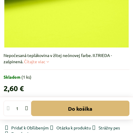
Nepočesaná teplákovina v žltej neónovej farbe. II.TRIEDA -
zašpinená.
Čítajte viac
Skladom
(
1
ks)
2,60 €
Do košíka
Pridať k Obľúbeným
Otázka k produktu
Strážny pes