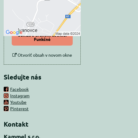
Prajete si načítať externý obsah?
Povoliť tentokrát
Povoliť a zapamätať -
súhlas s druhom cookie:
Funkčné
Otvoriť obsah v novom okne
Sledujte nás
Facebook
Instagram
Youtube
Pinterest
Kontakt
Kammel s.r.o.