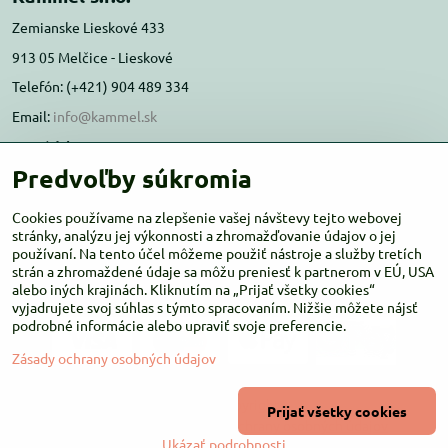
Zemianske Lieskové 433
913 05 Melčice - Lieskové
Telefón: (+421) 904 489 334
Email:
info@kammel.sk
Prevádzka:
Predvoľby súkromia
Administratívna budova PD Melčice
Melčice - Lieskové 129, 91305
Cookies používame na zlepšenie vašej návštevy tejto webovej
Otváracie hodiny:
stránky, analýzu jej výkonnosti a zhromažďovanie údajov o jej
PO-ŠT 8:00 - 16:00
používaní. Na tento účel môžeme použiť nástroje a služby tretích
PIA-NE Zatvorené
strán a zhromaždené údaje sa môžu preniesť k partnerom v EÚ, USA
alebo iných krajinách. Kliknutím na „Prijať všetky cookies“
vyjadrujete svoj súhlas s týmto spracovaním. Nižšie môžete nájsť
podrobné informácie alebo upraviť svoje preferencie.
Zásady ochrany osobných údajov
©
2026
Copyright
Prijať všetky cookies
Predvoľby súkromia
Zásady ochrany osobných údajov
Ukázať podrobnosti
Vytvorené pomocou:
BiznisWeb.sk