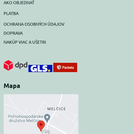
AKO OBJEDNAŤ
PLATBA
OCHRANA OSOBNÝCH ÚDAJOV
DOPRAVA
NAKÚP VIAC A UŠETRI
Mapa
Externý obsah je
blokovaný Voľbami
súkromia