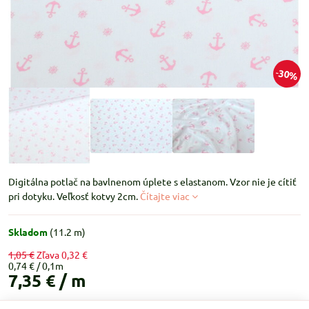
30%
Digitálna potlač na bavlnenom úplete s elastanom. Vzor nie je cítiť
pri dotyku. Veľkosť kotvy 2cm.
Čítajte viac
Skladom
(
11.2
m)
1,05 €
Zľava
0,32 €
0,74 €
7,35 €
/ m