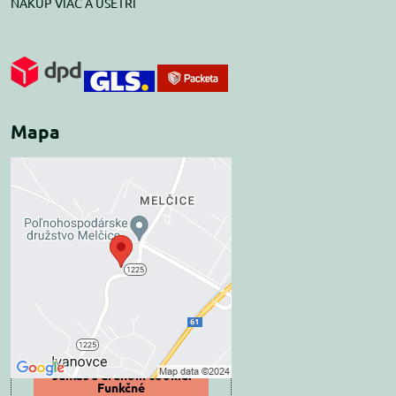
NAKÚP VIAC A UŠETRI
Mapa
Externý obsah je
blokovaný Voľbami
súkromia
Prajete si načítať externý obsah?
Povoliť tentokrát
Povoliť a zapamätať -
súhlas s druhom cookie:
Funkčné