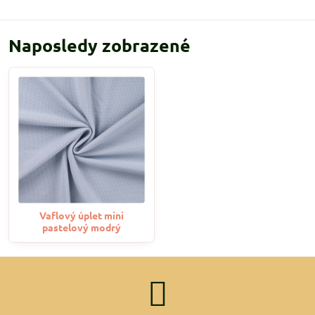
Naposledy zobrazené
Vaflový úplet mini
pastelový modrý