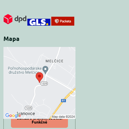
Mapa
Externý obsah je
blokovaný Voľbami
súkromia
Prajete si načítať externý obsah?
Povoliť tentokrát
Povoliť a zapamätať -
súhlas s druhom cookie:
Funkčné