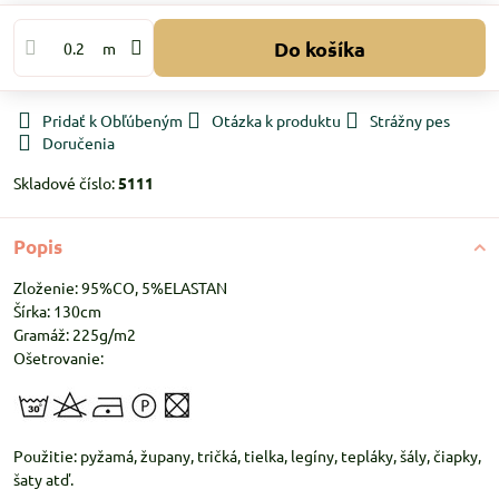
Do košíka
m
Pridať k Obľúbeným
Otázka k produktu
Strážny pes
Doručenia
Skladové číslo:
5111
Popis
Zloženie: 95%CO, 5%ELASTAN
Šírka: 130cm
Gramáž: 225g/m2
Ošetrovanie:
Použitie: pyžamá, župany, tričká, tielka, legíny, tepláky, šály, čiapky,
šaty atď.