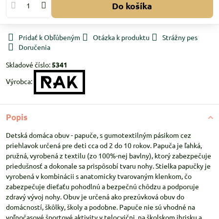
Do košíka
Pridať k Obľúbeným
Otázka k produktu
Strážny pes
Doručenia
Skladové číslo:
5341
Výrobca:
Popis
Detská domáca obuv - papuče, s gumotextilným pásikom cez
priehlavok určená pre deti cca od 2 do 10 rokov. Papuča je ľahká,
pružná, vyrobená z textilu (zo 100%-nej bavlny), ktorý zabezpečuje
priedušnosť a dokonale sa prispôsobí tvaru nohy. Stielka papučky je
vyrobená v kombinácii s anatomicky tvarovaným klenkom, čo
zabezpečuje dieťaťu pohodlnú a bezpečnú chôdzu a podporuje
zdravý vývoj nohy. Obuv je určená ako prezúvková obuv do
domácností, škôlky, školy a podobne. Papuče nie sú vhodné na
voľnočasové športové aktivity v telocvični, na školskom ihrisku a