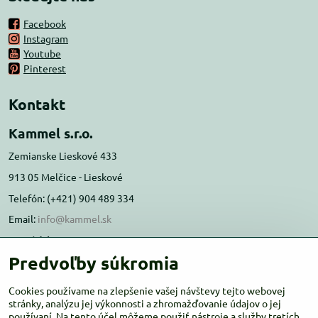
Facebook
Instagram
Youtube
Pinterest
Kontakt
Kammel s.r.o.
Zemianske Lieskové 433
913 05 Melčice - Lieskové
Telefón: (+421) 904 489 334
Email:
info@kammel.sk
Prevádzka:
Predvoľby súkromia
Administratívna budova PD Melčice
Melčice - Lieskové 129, 91305
Cookies používame na zlepšenie vašej návštevy tejto webovej
stránky, analýzu jej výkonnosti a zhromažďovanie údajov o jej
Otváracie hodiny:
PO-ŠT 8:00 - 16:00
používaní. Na tento účel môžeme použiť nástroje a služby tretích