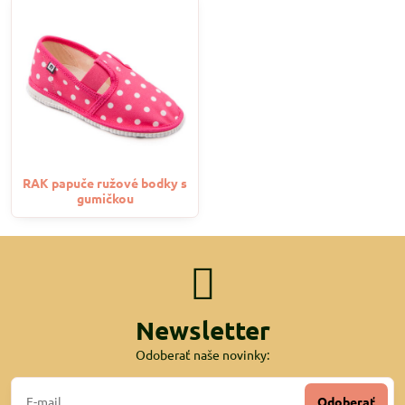
RAK papuče ružové bodky s
gumičkou
Newsletter
Odoberať naše novinky:
Odoberať