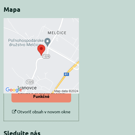
Mapa
Externý obsah je
blokovaný Voľbami
súkromia
Prajete si načítať externý obsah?
Povoliť tentokrát
Povoliť a zapamätať -
súhlas s druhom cookie:
Funkčné
Otvoriť obsah v novom okne
Sledujte nás