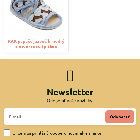
RAK papuče jazvečík modrý
s otvorenou špičkou
Newsletter
Odoberať naše novinky:
Odoberať
Chcem sa prihlásiť k odberu noviniek e-mailom