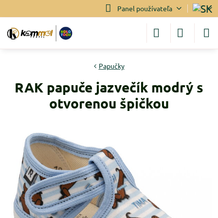
Panel používateľa
Papučky
RAK papuče jazvečík modrý s
otvorenou špičkou