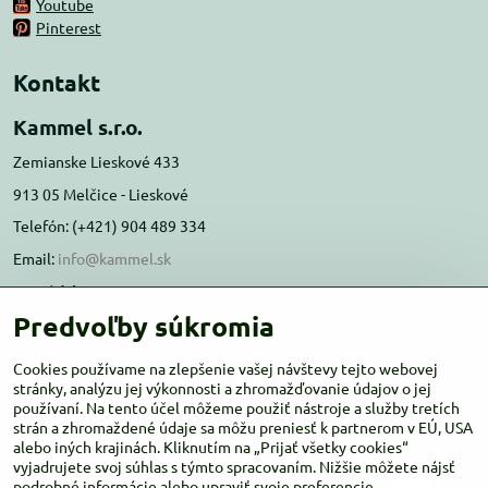
Youtube
Pinterest
Kontakt
Kammel s.r.o.
Zemianske Lieskové 433
913 05 Melčice - Lieskové
Telefón: (+421) 904 489 334
Email:
info@kammel.sk
Prevádzka:
Predvoľby súkromia
Administratívna budova PD Melčice
Melčice - Lieskové 129, 91305
Cookies používame na zlepšenie vašej návštevy tejto webovej
stránky, analýzu jej výkonnosti a zhromažďovanie údajov o jej
Otváracie hodiny:
PO-ŠT 8:00 - 16:00
používaní. Na tento účel môžeme použiť nástroje a služby tretích
PIA-NE Zatvorené
strán a zhromaždené údaje sa môžu preniesť k partnerom v EÚ, USA
alebo iných krajinách. Kliknutím na „Prijať všetky cookies“
vyjadrujete svoj súhlas s týmto spracovaním. Nižšie môžete nájsť
podrobné informácie alebo upraviť svoje preferencie.