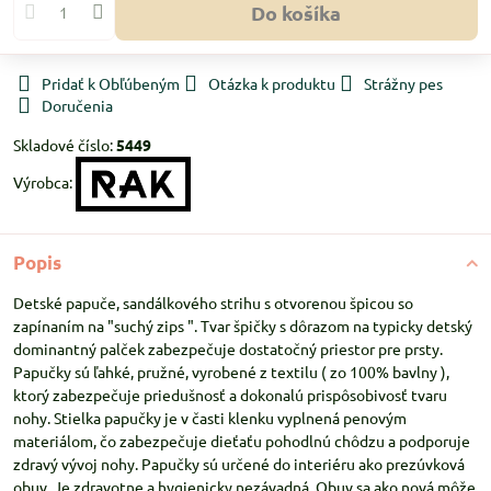
Do košíka
Pridať k Obľúbeným
Otázka k produktu
Strážny pes
Doručenia
Skladové číslo:
5449
Výrobca:
Popis
Detské papuče, sandálkového strihu s otvorenou špicou so
zapínaním na "suchý zips ". Tvar špičky s dôrazom na typicky detský
dominantný palček zabezpečuje dostatočný priestor pre prsty.
Papučky sú ľahké, pružné, vyrobené z textilu ( zo 100% bavlny ),
ktorý zabezpečuje priedušnosť a dokonalú prispôsobivosť tvaru
nohy. Stielka papučky je v časti klenku vyplnená penovým
materiálom, čo zabezpečuje dieťaťu pohodlnú chôdzu a podporuje
zdravý vývoj nohy. Papučky sú určené do interiéru ako prezúvková
obuv. Je zdravotne a hygienicky nezávadná. Obuv sa ako nová môže