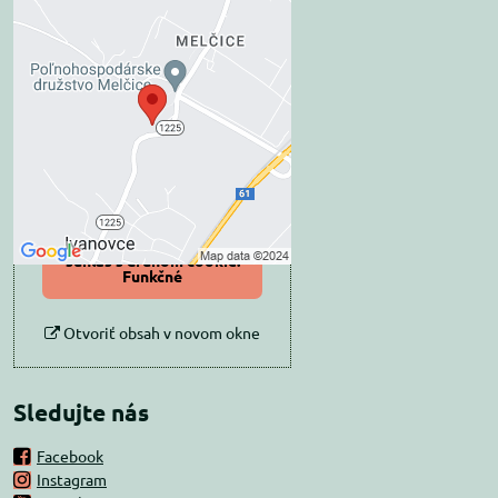
Externý obsah je
blokovaný Voľbami
súkromia
Prajete si načítať externý obsah?
Povoliť tentokrát
Povoliť a zapamätať -
súhlas s druhom cookie:
Funkčné
Otvoriť obsah v novom okne
Sledujte nás
Facebook
Instagram