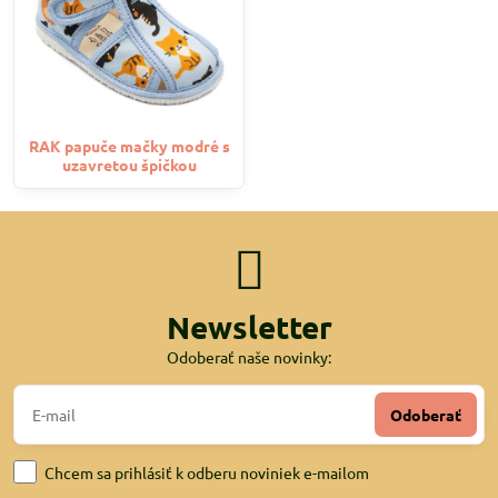
RAK papuče mačky modré s
uzavretou špičkou
Newsletter
Odoberať naše novinky:
Odoberať
Chcem sa prihlásiť k odberu noviniek e-mailom