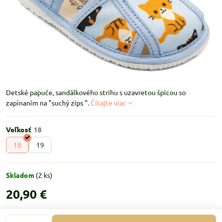
Detské papuče, sandálkového strihu s uzavretou špicou so
zapínaním na "suchý zips ".
Čítajte viac
Veľkosť
18
19
Skladom
(
2
ks)
20,90 €