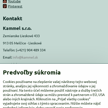
Youtube
Pinterest
Kontakt
Kammel s.r.o.
Zemianske Lieskové 433
913 05 Melčice - Lieskové
Telefón: (+421) 904 489 334
Email:
info@kammel.sk
Prevádzka:
Predvoľby súkromia
Administratívna budova PD Melčice
Melčice - Lieskové 129, 91305
Cookies používame na zlepšenie vašej návštevy tejto webovej
stránky, analýzu jej výkonnosti a zhromažďovanie údajov o jej
Otváracie hodiny:
PO-ŠT 8:00 - 16:00
používaní. Na tento účel môžeme použiť nástroje a služby tretích
PIA-NE Zatvorené
strán a zhromaždené údaje sa môžu preniesť k partnerom v EÚ, USA
alebo iných krajinách. Kliknutím na „Prijať všetky cookies“
vyjadrujete svoj súhlas s týmto spracovaním. Nižšie môžete nájsť
podrobné informácie alebo upraviť svoje preferencie.