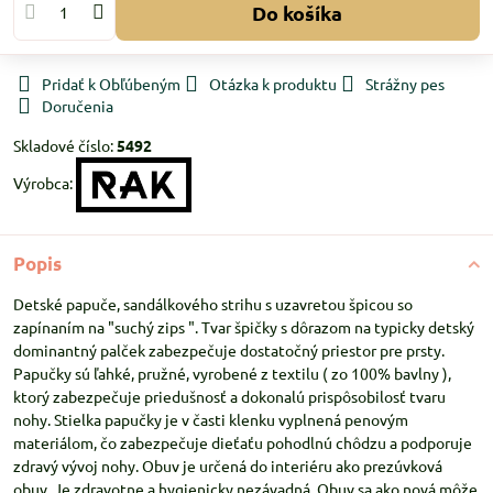
Do košíka
Pridať k Obľúbeným
Otázka k produktu
Strážny pes
Doručenia
Skladové číslo:
5492
Výrobca:
Popis
Detské papuče, sandálkového strihu s uzavretou špicou so
zapínaním na "suchý zips ". Tvar špičky s dôrazom na typicky detský
dominantný palček zabezpečuje dostatočný priestor pre prsty.
Papučky sú ľahké, pružné, vyrobené z textilu ( zo 100% bavlny ),
ktorý zabezpečuje priedušnosť a dokonalú prispôsobilosť tvaru
nohy. Stielka papučky je v časti klenku vyplnená penovým
materiálom, čo zabezpečuje dieťaťu pohodlnú chôdzu a podporuje
zdravý vývoj nohy. Obuv je určená do interiéru ako prezúvková
obuv. Je zdravotne a hygienicky nezávadná. Obuv sa ako nová môže