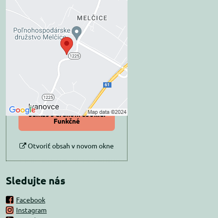
Externý obsah je
blokovaný Voľbami
súkromia
Prajete si načítať externý obsah?
Povoliť tentokrát
Povoliť a zapamätať -
súhlas s druhom cookie:
Funkčné
Otvoriť obsah v novom okne
Sledujte nás
Facebook
Instagram