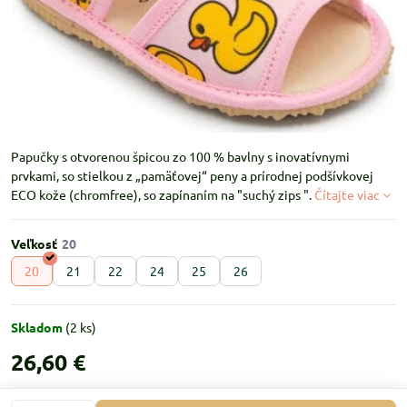
Papučky s otvorenou špicou zo 100 % bavlny s inovatívnymi
prvkami, so stielkou z „pamäťovej“ peny a prírodnej podšívkovej
ECO kože (chromfree), so zapínaním na "suchý zips ".
Čítajte viac
Veľkosť
20
21
22
24
25
26
Skladom
(
2
ks)
26,60 €