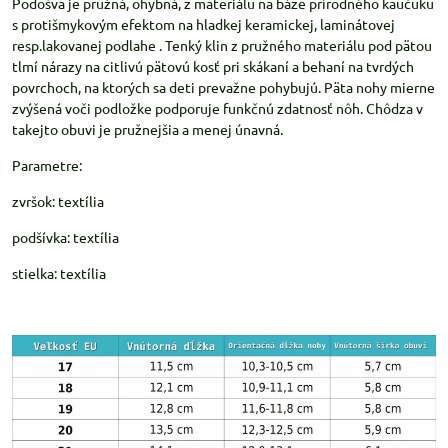
Podošva je pružná, ohybná, z materiálu na báze prírodného kaučuku
s protišmykovým efektom na hladkej keramickej, laminátovej
resp.lakovanej podlahe . Tenký klin z pružného materiálu pod pätou
tlmí nárazy na citlivú pätovú kosť pri skákaní a behaní na tvrdých
povrchoch, na ktorých sa deti prevažne pohybujú. Päta nohy mierne
zvýšená voči podložke podporuje funkčnú zdatnosť nôh. Chôdza v
takejto obuvi je pružnejšia a menej únavná.
Parametre:
zvršok: textília
podšívka: textília
stielka: textília