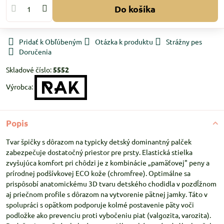
Do košíka
Pridať k Obľúbeným
Otázka k produktu
Strážny pes
Doručenia
Skladové číslo:
5552
Výrobca:
Popis
Tvar špičky s dôrazom na typicky detský dominantný palček
zabezpečuje dostatočný priestor pre prsty. Elastická stielka
zvyšujúca komfort pri chôdzi je z kombinácie „pamäťovej" peny a
prírodnej podšívkovej ECO kože (chromfree). Optimálne sa
prispôsobí anatomickému 3D tvaru detského chodidla v pozdĺžnom
aj priečnom profile s dôrazom na vytvorenie pätnej jamky. Táto v
spolupráci s opätkom podporuje kolmé postavenie päty voči
podložke ako prevenciu proti vybočeniu piat (valgozita, varozita).