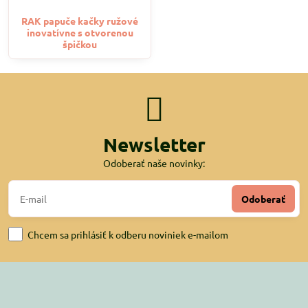
RAK papuče kačky ružové
inovatívne s otvorenou
špičkou
Newsletter
Odoberať naše novinky:
Odoberať
Chcem sa prihlásiť k odberu noviniek e-mailom