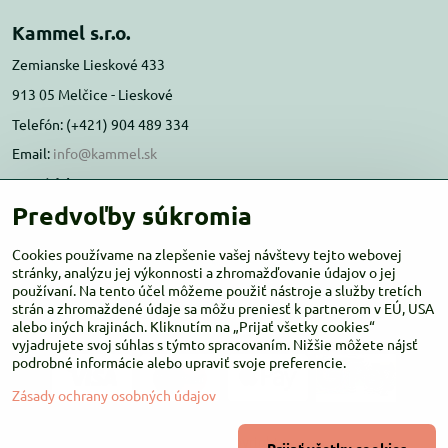
Kammel s.r.o.
Zemianske Lieskové 433
913 05 Melčice - Lieskové
Telefón: (+421) 904 489 334
Email:
info@kammel.sk
Prevádzka:
Predvoľby súkromia
Administratívna budova PD Melčice
Melčice - Lieskové 129, 91305
Cookies používame na zlepšenie vašej návštevy tejto webovej
stránky, analýzu jej výkonnosti a zhromažďovanie údajov o jej
Otváracie hodiny:
PO-ŠT 8:00 - 16:00
používaní. Na tento účel môžeme použiť nástroje a služby tretích
PIA-NE Zatvorené
strán a zhromaždené údaje sa môžu preniesť k partnerom v EÚ, USA
alebo iných krajinách. Kliknutím na „Prijať všetky cookies“
vyjadrujete svoj súhlas s týmto spracovaním. Nižšie môžete nájsť
podrobné informácie alebo upraviť svoje preferencie.
Zásady ochrany osobných údajov
©
2026
Copyright