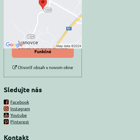
súkromia
Prajete si načítať externý obsah?
Povoliť tentokrát
Povoliť a zapamätať -
súhlas s druhom cookie:
Funkčné
Otvoriť obsah v novom okne
Sledujte nás
Facebook
Instagram
Youtube
Pinterest
Kontakt