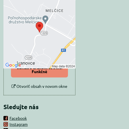
Externý obsah je
blokovaný Voľbami
súkromia
Prajete si načítať externý obsah?
Povoliť tentokrát
Povoliť a zapamätať -
súhlas s druhom cookie:
Funkčné
Otvoriť obsah v novom okne
Sledujte nás
Facebook
Instagram