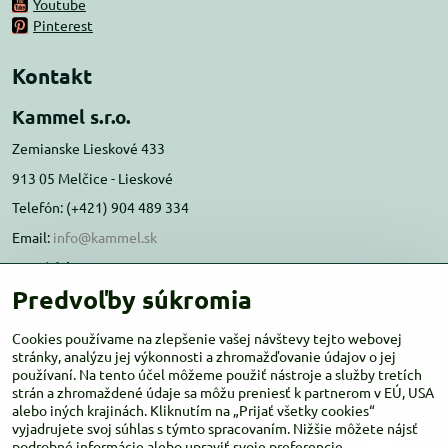
Youtube
Pinterest
Kontakt
Kammel s.r.o.
Zemianske Lieskové 433
913 05 Melčice - Lieskové
Telefón: (+421) 904 489 334
Email:
info@kammel.sk
Prevádzka:
Predvoľby súkromia
Administratívna budova PD Melčice
Melčice - Lieskové 129, 91305
Cookies používame na zlepšenie vašej návštevy tejto webovej
stránky, analýzu jej výkonnosti a zhromažďovanie údajov o jej
Otváracie hodiny:
PO-ŠT 8:00 - 16:00
používaní. Na tento účel môžeme použiť nástroje a služby tretích
PIA-NE Zatvorené
strán a zhromaždené údaje sa môžu preniesť k partnerom v EÚ, USA
alebo iných krajinách. Kliknutím na „Prijať všetky cookies“
vyjadrujete svoj súhlas s týmto spracovaním. Nižšie môžete nájsť
podrobné informácie alebo upraviť svoje preferencie.