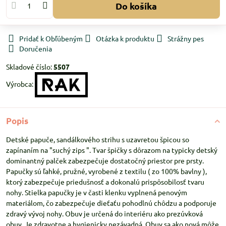
Do košíka
Pridať k Obľúbeným
Otázka k produktu
Strážny pes
Doručenia
Skladové číslo:
5507
Výrobca:
Popis
Detské papuče, sandálkového strihu s uzavretou špicou so
zapínaním na "suchý zips ". Tvar špičky s dôrazom na typicky detský
dominantný palček zabezpečuje dostatočný priestor pre prsty.
Papučky sú ľahké, pružné, vyrobené z textilu ( zo 100% bavlny ),
ktorý zabezpečuje priedušnosť a dokonalú prispôsobilosť tvaru
nohy. Stielka papučky je v časti klenku vyplnená penovým
materiálom, čo zabezpečuje dieťaťu pohodlnú chôdzu a podporuje
zdravý vývoj nohy. Obuv je určená do interiéru ako prezúvková
obuv. Je zdravotne a hygienicky nezávadná. Obuv sa ako nová môže