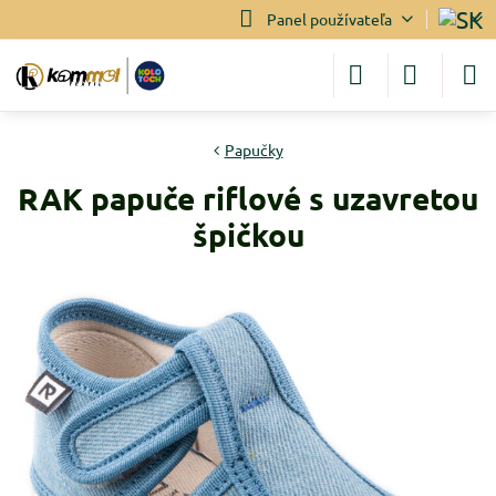
Panel používateľa
Papučky
RAK papuče riflové s uzavretou
špičkou