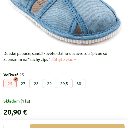
Detské papuče, sandálkového strihu s uzavretou špicou so
zapínaním na "suchý zips ".
Čítajte viac
Veľkosť
25
27
28
29
29,5
30
Skladom
(
1
ks)
20,90 €