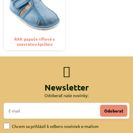
RAK papuče riflové s
uzavretou špičkou
Newsletter
Odoberať naše novinky:
Odoberať
Chcem sa prihlásiť k odberu noviniek e-mailom