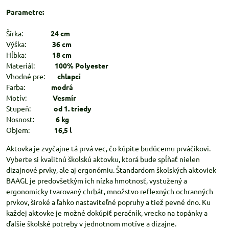
Parametre:
Šírka:
24 cm
Výška:
36 cm
Hĺbka:
18 cm
Materiál:
100% Polyester
Vhodné pre:
chlapci
Farba:
modrá
Motív:
Vesmír
Stupeň:
od 1. triedy
Nosnost:
6 kg
Objem:
16,5 l
Aktovka je zvyčajne tá prvá vec, čo kúpite budúcemu prváčikovi.
Vyberte si kvalitnú školskú aktovku, ktorá bude spĺňať nielen
dizajnové prvky, ale aj ergonómiu. Štandardom školských aktoviek
BAAGL je predovšetkým ich nízka hmotnosť, vystužený a
ergonomicky tvarovaný chrbát, množstvo reflexných ochranných
prvkov, široké a ľahko nastaviteľné popruhy a tiež pevné dno. Ku
každej aktovke je možné dokúpiť peračník, vrecko na topánky a
ďalšie školské potreby v jednotnom motíve a dizajne.