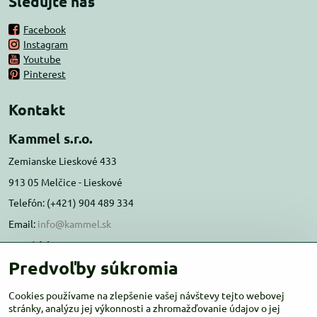
Sledujte nás
Facebook
Instagram
Youtube
Pinterest
Kontakt
Kammel s.r.o.
Zemianske Lieskové 433
913 05 Melčice - Lieskové
Telefón: (+421) 904 489 334
Email:
info@kammel.sk
Prevádzka:
Predvoľby súkromia
Administratívna budova PD Melčice
Melčice - Lieskové 129, 91305
Cookies používame na zlepšenie vašej návštevy tejto webovej
Otváracie hodiny:
stránky, analýzu jej výkonnosti a zhromažďovanie údajov o jej
PO-ŠT 8:00 - 16:00