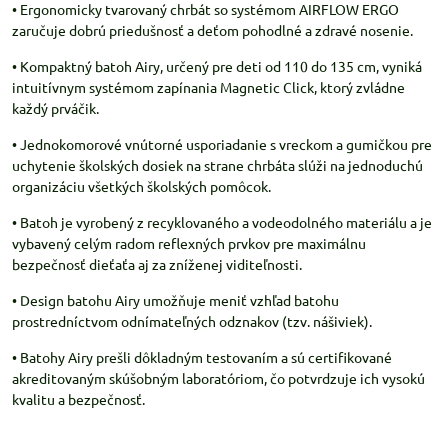
• Ergonomicky tvarovaný chrbát so systémom AIRFLOW ERGO
zaručuje dobrú priedušnosť a deťom pohodlné a zdravé nosenie.
• Kompaktný batoh Airy, určený pre deti od 110 do 135 cm, vyniká
intuitívnym systémom zapínania Magnetic Click, ktorý zvládne
každý prváčik.
• Jednokomorové vnútorné usporiadanie s vreckom a gumičkou pre
uchytenie školských dosiek na strane chrbáta slúži na jednoduchú
organizáciu všetkých školských pomôcok.
• Batoh je vyrobený z recyklovaného a vodeodolného materiálu a je
vybavený celým radom reflexných prvkov pre maximálnu
bezpečnosť dieťaťa aj za zníženej viditeľnosti.
• Design batohu Airy umožňuje meniť vzhľad batohu
prostredníctvom odnímateľných odznakov (tzv. nášiviek).
• Batohy Airy prešli dôkladným testovaním a sú certifikované
akreditovaným skúšobným laboratóriom, čo potvrdzuje ich vysokú
kvalitu a bezpečnosť.