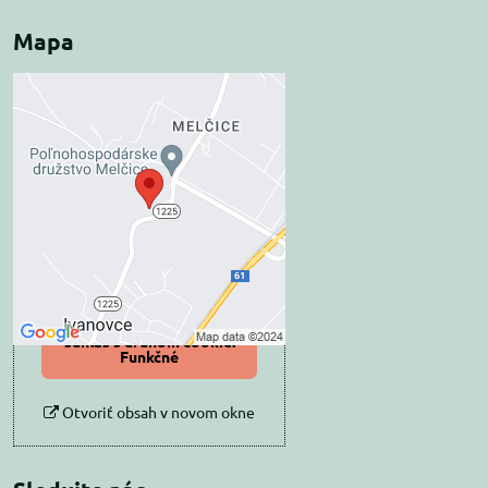
Mapa
Externý obsah je
blokovaný Voľbami
súkromia
Prajete si načítať externý obsah?
Povoliť tentokrát
Povoliť a zapamätať -
súhlas s druhom cookie:
Funkčné
Otvoriť obsah v novom okne