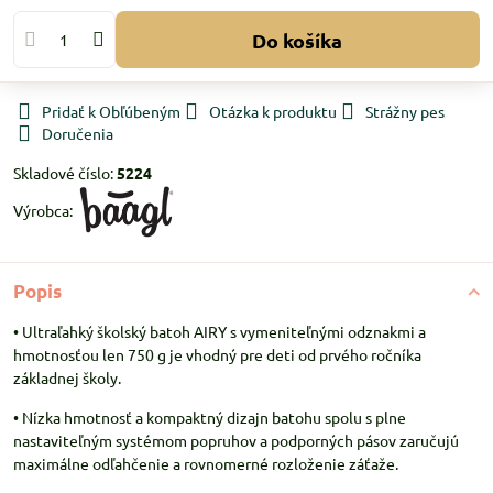
Do košíka
Pridať k Obľúbeným
Otázka k produktu
Strážny pes
Doručenia
Skladové číslo:
5224
Výrobca:
Popis
• Ultraľahký školský batoh AIRY s vymeniteľnými odznakmi a
hmotnosťou len 750 g je vhodný pre deti od prvého ročníka
základnej školy.
• Nízka hmotnosť a kompaktný dizajn batohu spolu s plne
nastaviteľným systémom popruhov a podporných pásov zaručujú
maximálne odľahčenie a rovnomerné rozloženie záťaže.