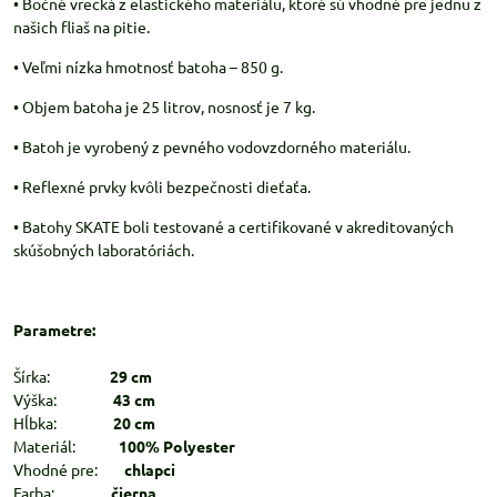
• Bočné vrecká z elastického materiálu, ktoré sú vhodné pre jednu z
našich fliaš na pitie.
• Veľmi nízka hmotnosť batoha – 850 g.
• Objem batoha je 25 litrov, nosnosť je 7 kg.
• Batoh je vyrobený z pevného vodovzdorného materiálu.
• Reflexné prvky kvôli bezpečnosti dieťaťa.
• Batohy SKATE boli testované a certifikované v akreditovaných
skúšobných laboratóriách.
Parametre:
Šírka:
29 cm
Výška:
43 cm
Hĺbka:
20 cm
Materiál:
100% Polyester
Vhodné pre:
chlapci
Farba:
čierna