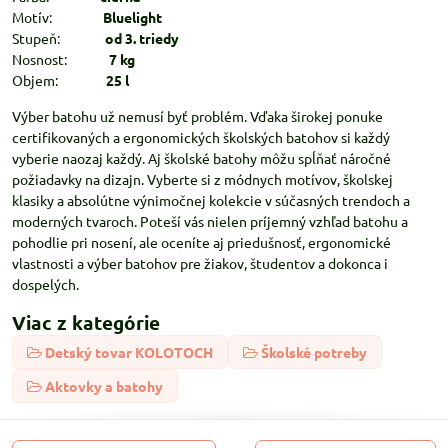
Motív:
Bluelight
Stupeň:
od 3. triedy
Nosnost:
7 kg
Objem:
25 l
Výber batohu už nemusí byť problém. Vďaka širokej ponuke
certifikovaných a ergonomických školských batohov si každý
vyberie naozaj každý. Aj školské batohy môžu spĺňať náročné
požiadavky na dizajn. Vyberte si z módnych motívov, školskej
klasiky a absolútne výnimočnej kolekcie v súčasných trendoch a
moderných tvaroch. Poteší vás nielen príjemný vzhľad batohu a
pohodlie pri nosení, ale oceníte aj priedušnosť, ergonomické
vlastnosti a výber batohov pre žiakov, študentov a dokonca i
dospelých.
Viac z kategórie
Detský tovar KOLOTOCH
Školské potreby
Aktovky a batohy