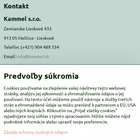
Kontakt
Kammel s.r.o.
Zemianske Lieskové 433
913 05 Melčice - Lieskové
Telefón: (+421) 904 489 334
Email:
info@kammel.sk
Prevádzka:
Predvoľby súkromia
Administratívna budova PD Melčice
Melčice - Lieskové 129, 91305
Cookies používame na zlepšenie vašej návštevy tejto webovej
Otváracie hodiny:
stránky, analýzu jej výkonnosti a zhromažďovanie údajov o jej
PO-ŠT 8:00 - 16:00
používaní. Na tento účel môžeme použiť nástroje a služby tretích
PIA-NE Zatvorené
strán a zhromaždené údaje sa môžu preniesť k partnerom v EÚ, USA
alebo iných krajinách. Kliknutím na „Prijať všetky cookies“
vyjadrujete svoj súhlas s týmto spracovaním. Nižšie môžete nájsť
podrobné informácie alebo upraviť svoje preferencie.
Zásady ochrany osobných údajov