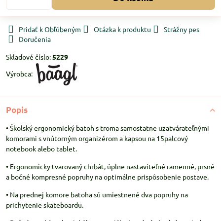
Pridať k Obľúbeným
Otázka k produktu
Strážny pes
Doručenia
Skladové číslo:
5229
Výrobca:
Popis
• Školský ergonomický batoh s troma samostatne uzatvárateľnými
komorami s vnútorným organizérom a kapsou na 15palcový
notebook alebo tablet.
• Ergonomicky tvarovaný chrbát, úplne nastaviteľné ramenné, prsné
a bočné kompresné popruhy na optimálne prispôsobenie postave.
• Na prednej komore batoha sú umiestnené dva popruhy na
prichytenie skateboardu.