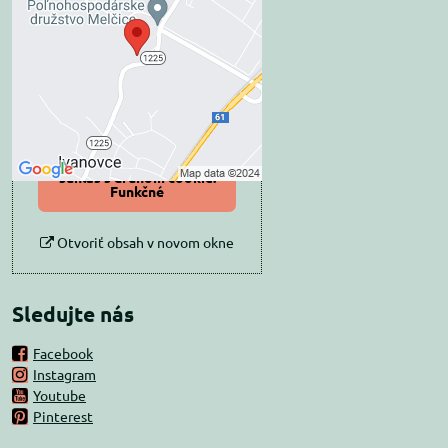
blokovaný Voľbami
súkromia
Prajete si načítať externý obsah?
Povoliť tentokrát
Povoliť a zapamätať -
súhlas s druhom cookie:
Funkčné
Otvoriť obsah v novom okne
Sledujte nás
Facebook
Instagram
Youtube
Pinterest