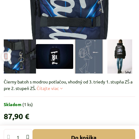
Čierny batoh s modrou potlačou, vhodný od 3. triedy 1. stupňa ZŠ a
pre 2. stupeň ZŠ.
Čítajte viac
Skladom
(
1
ks)
87,90 €
Do košíka