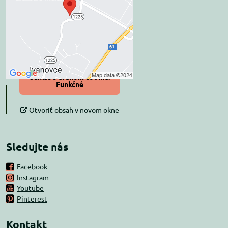
súkromia
Prajete si načítať externý obsah?
Povoliť tentokrát
Povoliť a zapamätať -
súhlas s druhom cookie:
Funkčné
Otvoriť obsah v novom okne
Sledujte nás
Facebook
Instagram
Youtube
Pinterest
Kontakt