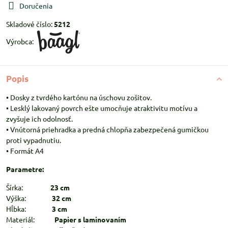
Doručenia
Skladové číslo:
5212
Výrobca:
Popis
• Dosky z tvrdého kartónu na úschovu zošitov.
• Lesklý lakovaný povrch ešte umocňuje atraktivitu motívu a
zvyšuje ich odolnosť.
• Vnútorná priehradka a predná chlopňa zabezpečená gumičkou
proti vypadnutiu.
• Formát A4
Parametre:
Šírka:
23 cm
Výška:
32 cm
Hĺbka:
3 cm
Materiál:
Papier s laminovaním