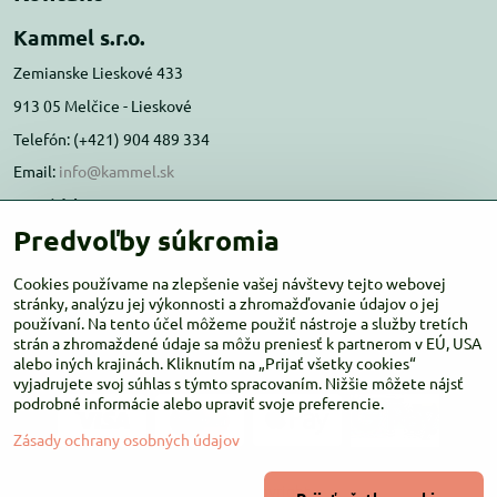
Kammel s.r.o.
Zemianske Lieskové 433
913 05 Melčice - Lieskové
Telefón: (+421) 904 489 334
Email:
info@kammel.sk
Prevádzka:
Predvoľby súkromia
Administratívna budova PD Melčice
Melčice - Lieskové 129, 91305
Cookies používame na zlepšenie vašej návštevy tejto webovej
stránky, analýzu jej výkonnosti a zhromažďovanie údajov o jej
Otváracie hodiny:
PO-ŠT 8:00 - 16:00
používaní. Na tento účel môžeme použiť nástroje a služby tretích
PIA-NE Zatvorené
strán a zhromaždené údaje sa môžu preniesť k partnerom v EÚ, USA
alebo iných krajinách. Kliknutím na „Prijať všetky cookies“
vyjadrujete svoj súhlas s týmto spracovaním. Nižšie môžete nájsť
podrobné informácie alebo upraviť svoje preferencie.
Zásady ochrany osobných údajov
©
2026
Copyright