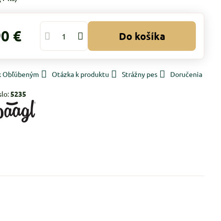
90 €
Do košíka
 k Obľúbeným
Otázka k produktu
Strážny pes
Doručenia
slo:
5235