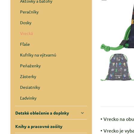
Aktovky a batohy
Peračníky
Dosky
Vrecká
Fľaše
Kufríky na výtvarnú
Peňaženky
Zásterky
Desiatniky
Ľadvinky
Detské oblečenie a doplnky
• Vrecko na obu
Knihy a pracovné zošity
• Vrecko je vyb