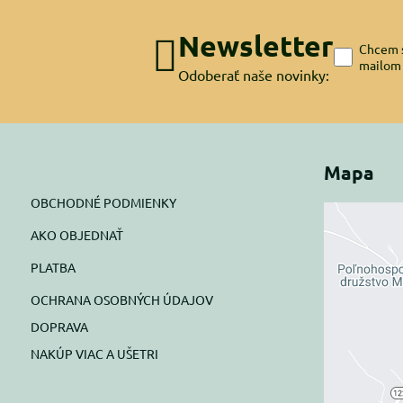
Newsletter
Chcem s
mailom
Odoberať naše novinky:
Mapa
OBCHODNÉ PODMIENKY
AKO OBJEDNAŤ
Exte
PLATBA
blok
OCHRANA OSOBNÝCH ÚDAJOV
Prajete si
DOPRAVA
NAKÚP VIAC A UŠETRI
Pov