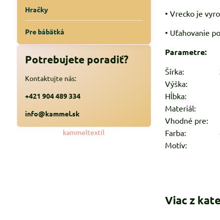
Hračky
• Vrecko je vy
Pre bábätká
• Uťahovanie p
Parametre:
Potrebujete poradiť?
Šírka:
36 
Kontaktujte nás:
Výška:
46
Hĺbka:
1 
+421 904 489 334
Materiál:
100
info@kammel.sk
Vhodné pre:
c
Farba:
čie
kammeltextil
Motív:
Min
Viac z kat