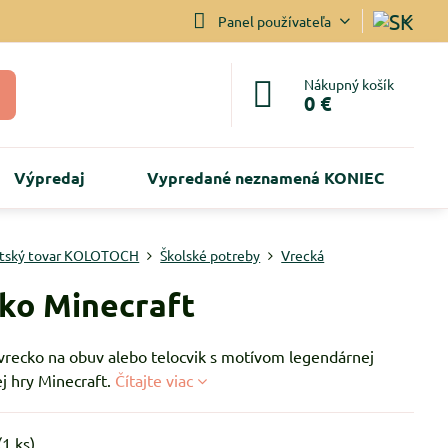
Panel používateľa
Nákupný košík
0 €
Výpredaj
Vypredané neznamená KONIEC
tský tovar KOLOTOCH
Školské potreby
Vrecká
ko Minecraft
 vrecko na obuv alebo telocvik s motívom legendárnej
j hry Minecraft.
Čítajte viac
(
1
ks)