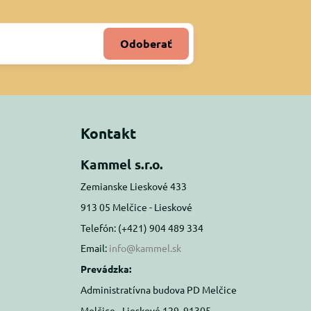
Odoberať
Kontakt
Kammel s.r.o.
Zemianske Lieskové 433
913 05 Melčice - Lieskové
Telefón: (+421) 904 489 334
Email:
info@kammel.sk
Prevádzka:
Administratívna budova PD Melčice
Melčice - Lieskové 129, 91305