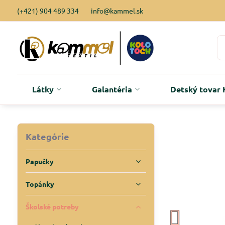
(+421) 904 489 334
info@kammel.sk
Látky
Galantéria
Detský tova
Kategórie
Papučky
Topánky
Školské potreby