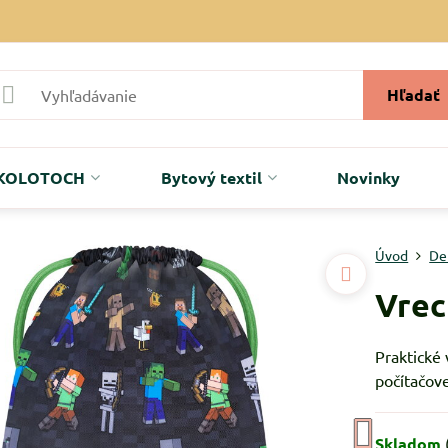
Hľadať
r KOLOTOCH
Bytový textil
Novinky
Úvod
De
Vrec
Praktické
počítačove
Skladom