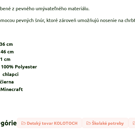
robené z pevného umývateľného materiálu.
omocou pevných šnúr, ktoré zároveň umožňujú nosenie na chrbt
cm
 cm
cm
% Polyester
hlapci
rna
ecraft
egórie
Detský tovar KOLOTOCH
Školské potreby