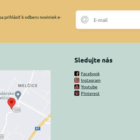
a prihlásiť k odberu noviniek e-
Sledujte nás
Facebook
Instagram
rný obsah je
Youtube
Pinterest
ovaný Voľbami
súkromia
 načítať externý obsah?
oliť tentokrát