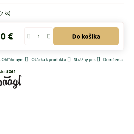
(
2
ks)
50 €
Do košíka
 k Obľúbeným
Otázka k produktu
Strážny pes
Doručenia
slo:
5261