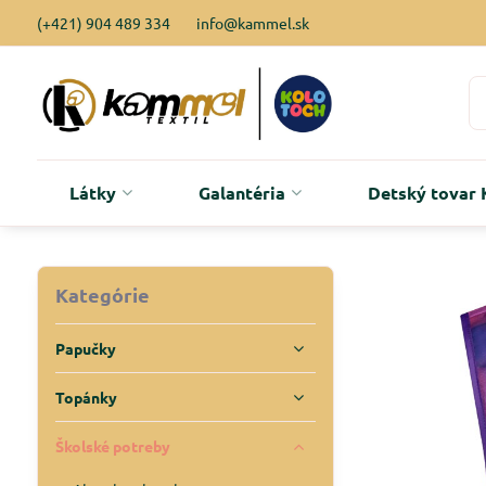
(+421) 904 489 334
info@kammel.sk
Látky
Galantéria
Detský tova
Kategórie
Papučky
Topánky
Školské potreby