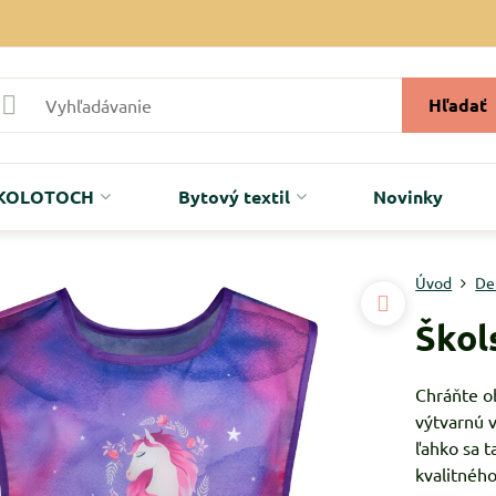
Hľadať
r KOLOTOCH
Bytový textil
Novinky
Úvod
De
Škol
Chráňte o
výtvarnú 
ľahko sa t
kvalitnéh