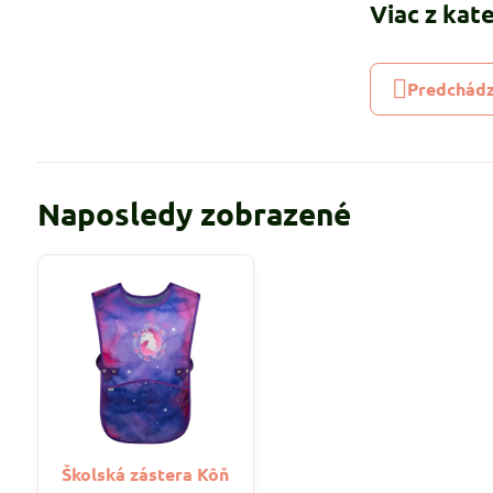
Viac z kat
Predchádz
Naposledy zobrazené
Školská zástera Kôň