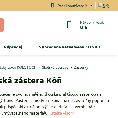
Panel používateľa
Nákupný košík
0 €
Výpredaj
Vypredané neznamená KONIEC
tský tovar KOLOTOCH
Školské potreby
Zásterky
ská zástera Kôň
blečenie svojho malého školáka praktickou zásterou na
výchovu. Zástera s motívom koňa má nastaviteľný popruh a
ak prispôsobí aktuálnej výške dieťaťa. Je vyrobená z
o umývateľného materiálu.
Čítajte viac