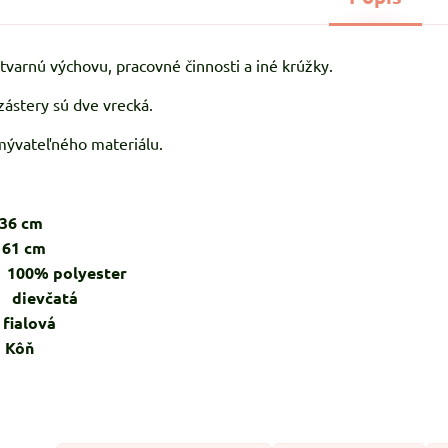
ýtvarnú výchovu, pracovné činnosti a iné krúžky.
 zástery sú dve vrecká.
mývateľného materiálu.
cm
 cm
% polyester
ievčatá
lová
ôň