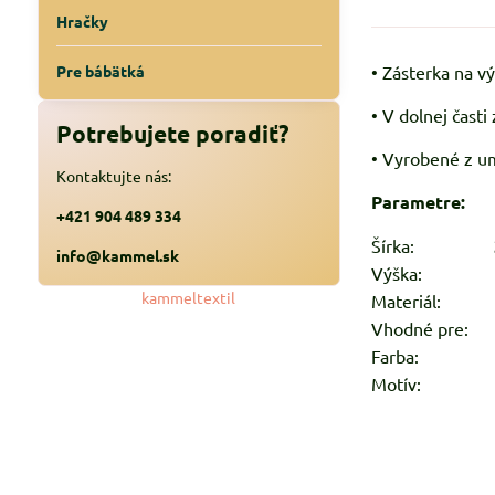
Hračky
Pre bábätká
• Zásterka na v
• V dolnej časti
Potrebujete poradiť?
• Vyrobené z u
Kontaktujte nás:
Parametre:
+421 904 489 334
Šírka:
36 
info@kammel.sk
Výška:
61
kammeltextil
Materiál:
100
Vhodné pre:
d
Farba:
fia
Motív:
K