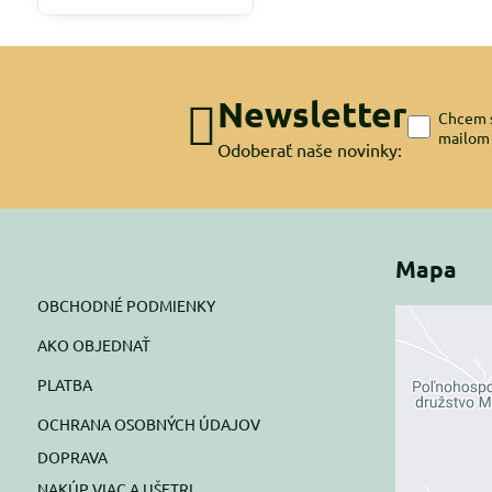
Newsletter
Chcem s
mailom
Odoberať naše novinky:
Mapa
OBCHODNÉ PODMIENKY
AKO OBJEDNAŤ
Exte
PLATBA
blok
OCHRANA OSOBNÝCH ÚDAJOV
Prajete si
DOPRAVA
NAKÚP VIAC A UŠETRI