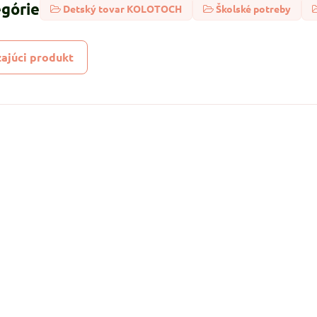
egórie
Detský tovar KOLOTOCH
Školské potreby
ajúci produkt