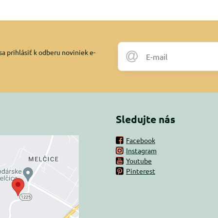
a prihlásiť k odberu noviniek e-
Sledujte nás
Facebook
Instagram
rný obsah je
Youtube
Pinterest
ovaný Voľbami
súkromia
 načítať externý obsah?