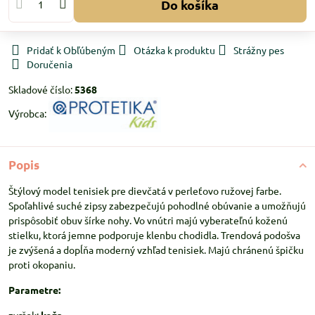
Do košíka
Pridať k Obľúbeným
Otázka k produktu
Strážny pes
Doručenia
Skladové číslo:
5368
Výrobca:
Popis
Štýlový model tenisiek pre dievčatá v perleťovo ružovej farbe.
Spoľahlivé suché zipsy zabezpečujú pohodlné obúvanie a umožňujú
prispôsobiť obuv šírke nohy. Vo vnútri majú vyberateľnú koženú
stielku, ktorá jemne podporuje klenbu chodidla. Trendová podošva
je zvýšená a dopĺňa moderný vzhľad tenisiek. Majú chránenú špičku
proti okopaniu.
Parametre: