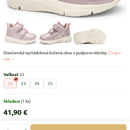
Dievčenská vychádzková kožená obuv s podporou klenby.
Čítajte
viac
Veľkosť
22
23
24
25
Skladom
(
1
ks)
41,90 €