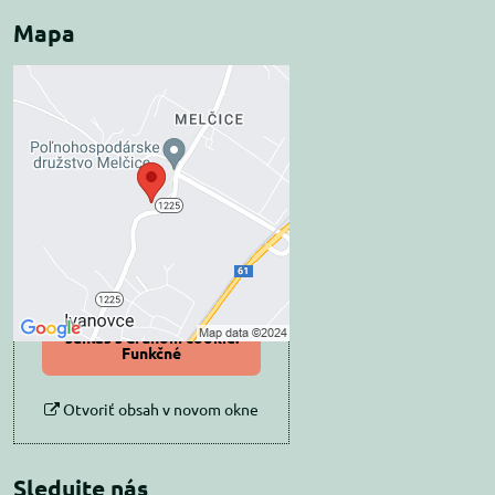
Mapa
Externý obsah je
blokovaný Voľbami
súkromia
Prajete si načítať externý obsah?
Povoliť tentokrát
Povoliť a zapamätať -
súhlas s druhom cookie:
Funkčné
Otvoriť obsah v novom okne
Sledujte nás