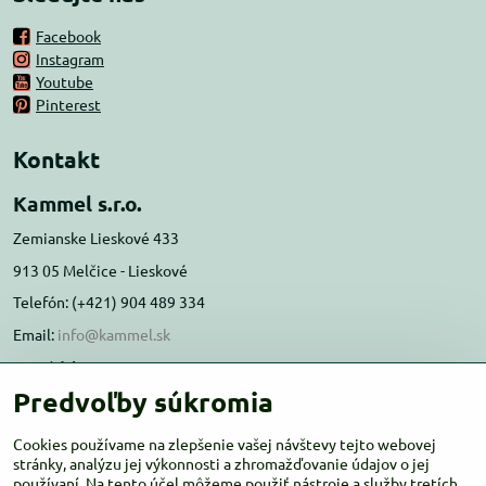
Facebook
Instagram
Youtube
Pinterest
Kontakt
Kammel s.r.o.
Zemianske Lieskové 433
913 05 Melčice - Lieskové
Telefón: (+421) 904 489 334
Email:
info@kammel.sk
Prevádzka:
Predvoľby súkromia
Administratívna budova PD Melčice
Melčice - Lieskové 129, 91305
Cookies používame na zlepšenie vašej návštevy tejto webovej
stránky, analýzu jej výkonnosti a zhromažďovanie údajov o jej
Otváracie hodiny:
PO-ŠT 8:00 - 16:00
používaní. Na tento účel môžeme použiť nástroje a služby tretích