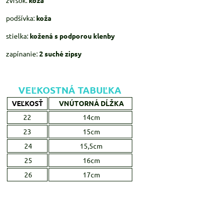
zvršok:
koža
podšívka:
koža
stielka:
kožená s podporou klenby
zapínanie:
2
suché zipsy
VEĽKOSTNÁ TABUĽKA
VEĽKOSŤ
VNÚTORNÁ DĹŽKA
22
14cm
23
15cm
24
15,5cm
25
16cm
26
17cm