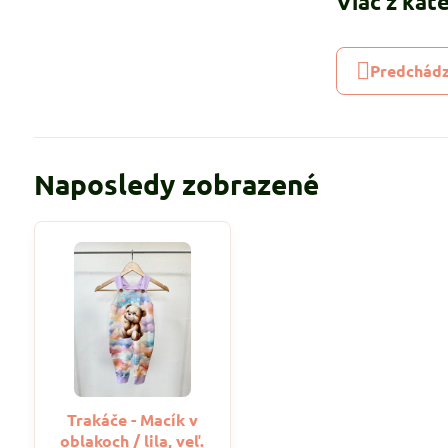
Viac z kat
Predchádz
Naposledy zobrazené
Trakáče - Macík v
oblakoch / lila, veľ.