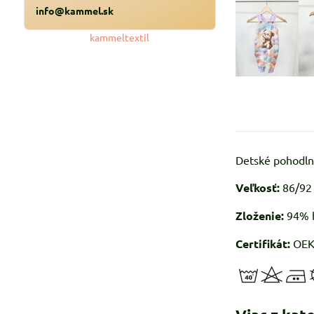
info@kammel.sk
kammeltextil
Detské pohodlné
Veľkosť:
86/92
Zloženie:
94% b
Certifikát:
OEKO