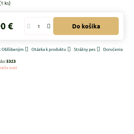
(
1
ks)
90 €
Do košíka
 k Obľúbeným
Otázka k produktu
Strážny pes
Doručenia
slo:
5323
eativ zuzi