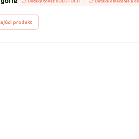
egórie
Detský tovar KOLOTOCH
Detské oblečenie a d
ajúci produkt