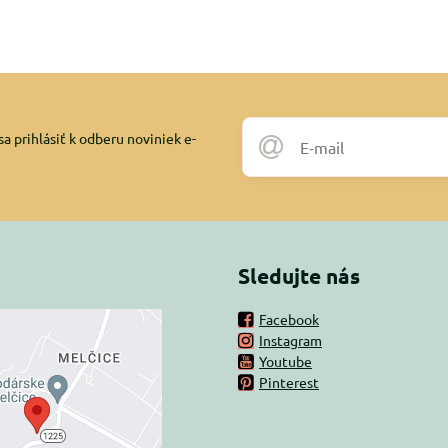
a prihlásiť k odberu noviniek e-
Sledujte nás
Facebook
Instagram
rný obsah je
Youtube
Pinterest
ovaný Voľbami
súkromia
 načítať externý obsah?