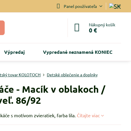
Panel používateľa
Nákupný košík
0 €
Výpredaj
Vypredané neznamená KONIEC
tský tovar KOLOTOCH
Detské oblečenie a doplnky
áče - Macík v oblakoch /
 veľ. 86/92
káče s motívom zvieratiek, farba lila.
Čítajte viac