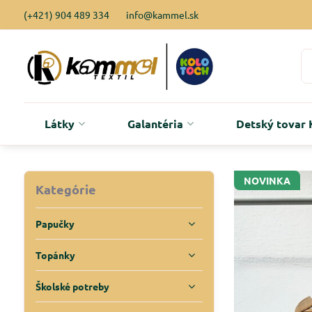
(+421) 904 489 334
info@kammel.sk
Látky
Galantéria
Detský tova
NOVINKA
Kategórie
Papučky
Topánky
Školské potreby