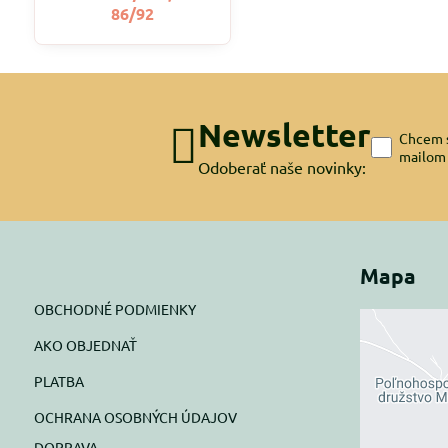
86/92
Newsletter
Chcem s
mailom
Odoberať naše novinky:
Mapa
OBCHODNÉ PODMIENKY
AKO OBJEDNAŤ
Exte
PLATBA
blok
OCHRANA OSOBNÝCH ÚDAJOV
Prajete si
DOPRAVA