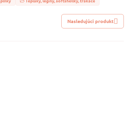
oplnky
Tepláky, legíny, softshellky, trakáče
Nasledujúci produkt