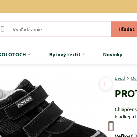
Hľadať
r KOLOTOCH
Bytový textil
Novinky
Úvod
De
PROT
Chlapčens
hladkej a
Veľkosť