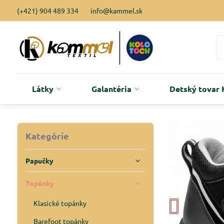
(+421) 904 489 334
info@kammel.sk
Látky
Galantéria
Detský tova
Kategórie
Papučky
Topánky
Klasické topánky
Barefoot topánky