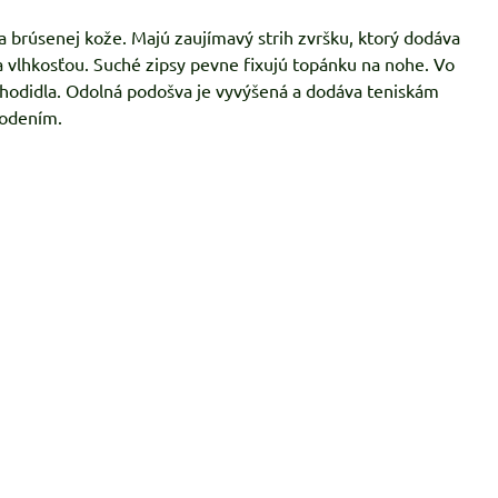
a brúsenej kože. Majú zaujímavý strih zvršku, ktorý dodáva
vlhkosťou. Suché zipsy pevne fixujú topánku na nohe. Vo
chodidla. Odolná podošva je vyvýšená a dodáva teniskám
kodením.