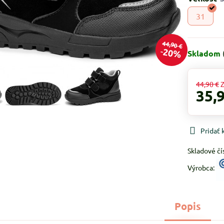
31
44,90 €
20%
Skladom
44,90 €
Z
35,
Pridať
Skladové čí
Výrobca:
Popis