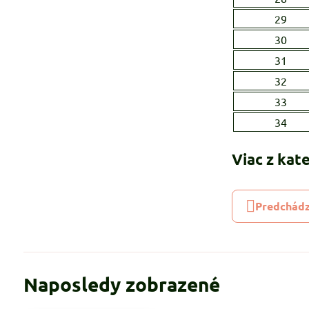
29
30
31
32
33
34
Viac z kat
Predchádz
Naposledy zobrazené