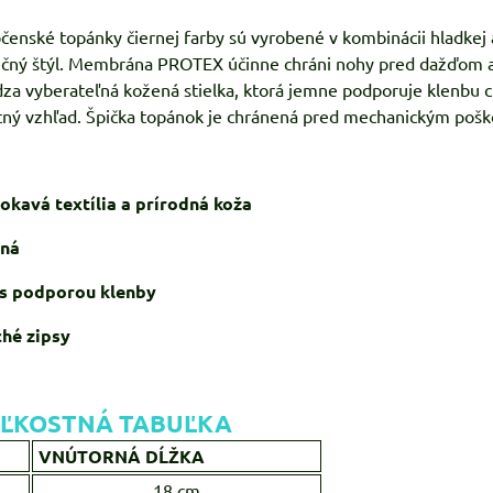
čenské topánky čiernej farby sú vyrobené v kombinácii hladkej 
ečný štýl. Membrána PROTEX účinne chráni nohy pred dažďom a 
dza vyberateľná kožená stielka, ktorá jemne podporuje klenbu 
ný vzhľad. Špička topánok je chránená pred mechanickým poš
kavá textília a prírodná koža
lná
 s podporou klenby
ché zipsy
ĽKOSTNÁ TABUĽKA
VNÚTORNÁ DĹŽKA
18 cm