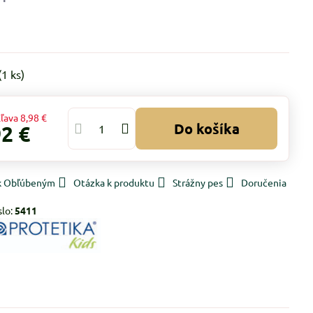
(
1
ks)
ľava
8,98 €
Do košíka
92 €
 k Obľúbeným
Otázka k produktu
Strážny pes
Doručenia
slo:
5411