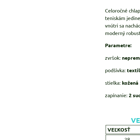
Celoročné chlap
teniskám jedin
vnútri sa nachá
moderný robust
Parametre:
zvršok:
nepremo
podšívka:
texti
stielka:
kožená
zapínanie:
2
su
VE
VEĽKOSŤ
28