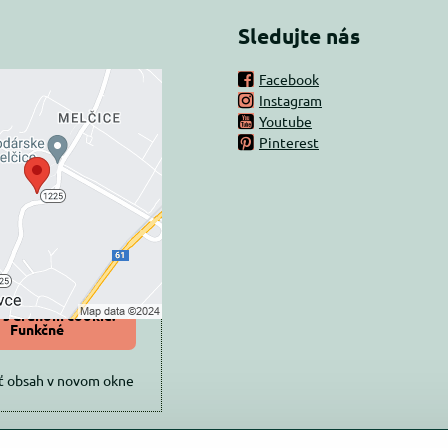
Sledujte nás
Facebook
Instagram
rný obsah je
Youtube
Pinterest
ovaný Voľbami
súkromia
 načítať externý obsah?
oliť tentokrát
iť a zapamätať -
 s druhom cookie:
Funkčné
ť obsah v novom okne