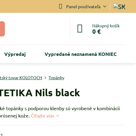
Panel používateľa
Nákupný košík
0 €
Výpredaj
Vypredané neznamená KONIEC
tský tovar KOLOTOCH
Topánky
ETIKA Nils black
ké topánky s podporou klenby sú vyrobené v kombinácii
 brúsenej kože.
Čítajte viac