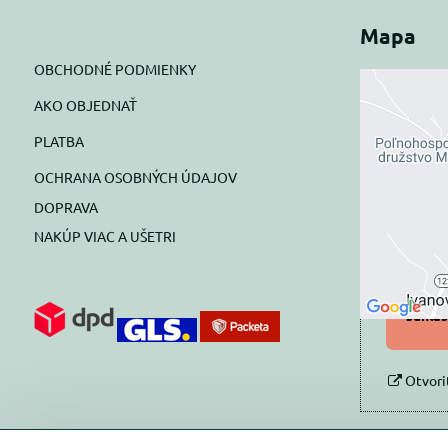
Mapa
OBCHODNÉ PODMIENKY
AKO OBJEDNAŤ
Exte
PLATBA
blok
OCHRANA OSOBNÝCH ÚDAJOV
Prajete si
DOPRAVA
NAKÚP VIAC A UŠETRI
Pov
Povol
súhlas
Otvori