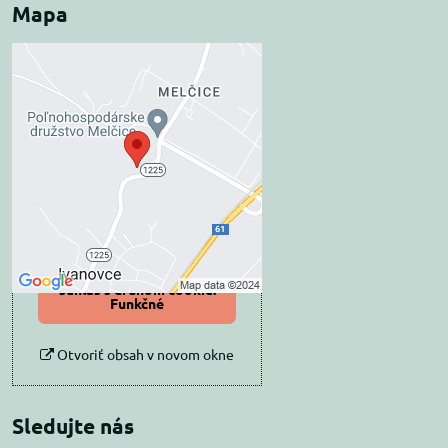
Mapa
Externý obsah je
blokovaný Voľbami
súkromia
Prajete si načítať externý obsah?
Povoliť tentokrát
Povoliť a zapamätať -
súhlas s druhom cookie:
Funkčné
Otvoriť obsah v novom okne
Sledujte nás