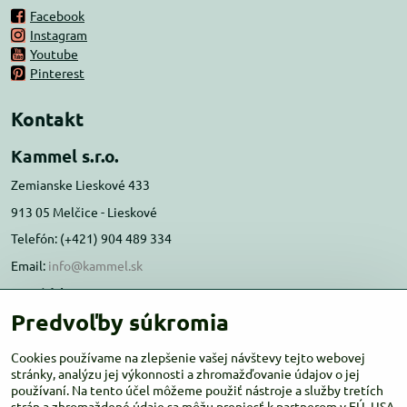
Facebook
Instagram
Youtube
Pinterest
Kontakt
Kammel s.r.o.
Zemianske Lieskové 433
913 05 Melčice - Lieskové
Telefón: (+421) 904 489 334
Email:
info@kammel.sk
Prevádzka:
Predvoľby súkromia
Administratívna budova PD Melčice
Melčice - Lieskové 129, 91305
Cookies používame na zlepšenie vašej návštevy tejto webovej
stránky, analýzu jej výkonnosti a zhromažďovanie údajov o jej
Otváracie hodiny:
PO-ŠT 8:00 - 16:00
používaní. Na tento účel môžeme použiť nástroje a služby tretích
PIA-NE Zatvorené
strán a zhromaždené údaje sa môžu preniesť k partnerom v EÚ, USA