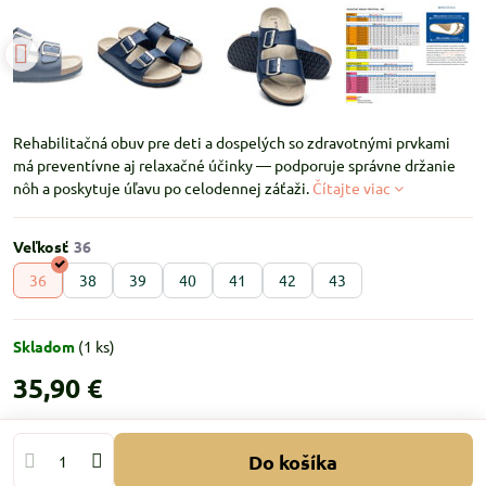
Rehabilitačná obuv pre deti a dospelých so zdravotnými prvkami
má preventívne aj relaxačné účinky — podporuje správne držanie
nôh a poskytuje úľavu po celodennej záťaži.
Čítajte viac
Veľkosť
36
38
39
40
41
42
43
Skladom
(
1
ks)
35,90 €
Do košíka