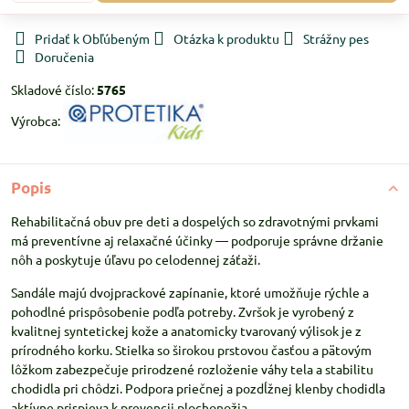
Pridať k Obľúbeným
Otázka k produktu
Strážny pes
Doručenia
Skladové číslo:
5765
Výrobca:
Popis
Rehabilitačná obuv pre deti a dospelých so zdravotnými prvkami
má preventívne aj relaxačné účinky — podporuje správne držanie
nôh a poskytuje úľavu po celodennej záťaži.
Sandále majú dvojprackové zapínanie, ktoré umožňuje rýchle a
pohodlné prispôsobenie podľa potreby. Zvršok je vyrobený z
kvalitnej syntetickej kože a anatomicky tvarovaný výlisok je z
prírodného korku. Stielka so širokou prstovou časťou a pätovým
lôžkom zabezpečuje prirodzené rozloženie váhy tela a stabilitu
chodidla pri chôdzi. Podpora priečnej a pozdĺžnej klenby chodidla
aktívne prispieva k prevencii plochonožia.