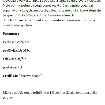
Odvádzajú vlhkosť, ľahko sa obúvajú a ľahko sa udržiavajú v čistote.
Majú odnímateľnú plstenú ponožku, ktorá umožňuje používať
topánky pri rôznych teplotách, a tiež reflexné prvky, ktoré zlepšujú
bezpečnosť dieťaťa po zotmení a v zamračených
dňoch. Univerzálny model s odnímateľnou ponožkou umožňuje
nosiť čižmy aj v lete.
Parametre:
zvršok:
EVA/plast
podšívka:
plsť/filc
stielka:
plsť/filc
podošva:
PU
certifikát:
"Zdrowa stopa"
Dĺžka s podšívkou je približne o 1,5 cm kratšia ako uvedená dĺžka
stielky.