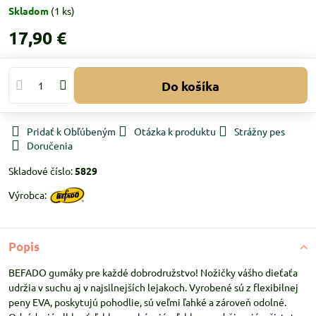
Skladom
(
1
ks)
17,90 €
Do košíka
Pridať k Obľúbeným
Otázka k produktu
Strážny pes
Doručenia
Skladové číslo:
5829
Výrobca:
Popis
BEFADO gumáky pre každé dobrodružstvo! Nožičky vášho dieťaťa
udržia v suchu aj v najsilnejších lejakoch. Vyrobené sú z flexibilnej
peny EVA, poskytujú pohodlie, sú veľmi ľahké a zároveň odolné.