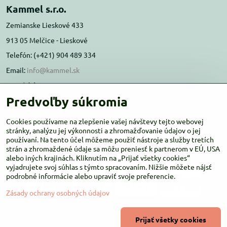
Kammel s.r.o.
Zemianske Lieskové 433
913 05 Melčice - Lieskové
Telefón: (+421) 904 489 334
Email:
info@kammel.sk
Prevádzka:
Predvoľby súkromia
Administratívna budova PD Melčice
Melčice - Lieskové 129, 91305
Cookies používame na zlepšenie vašej návštevy tejto webovej
Otváracie hodiny:
stránky, analýzu jej výkonnosti a zhromažďovanie údajov o jej
PO-ŠT 8:00 - 16:00
používaní. Na tento účel môžeme použiť nástroje a služby tretích
PIA-NE Zatvorené
strán a zhromaždené údaje sa môžu preniesť k partnerom v EÚ, USA
alebo iných krajinách. Kliknutím na „Prijať všetky cookies“
vyjadrujete svoj súhlas s týmto spracovaním. Nižšie môžete nájsť
podrobné informácie alebo upraviť svoje preferencie.
Zásady ochrany osobných údajov
©
2026
Copyright
Prijať všetky cookies
Predvoľby súkromia
Zásady ochrany osobných údajov