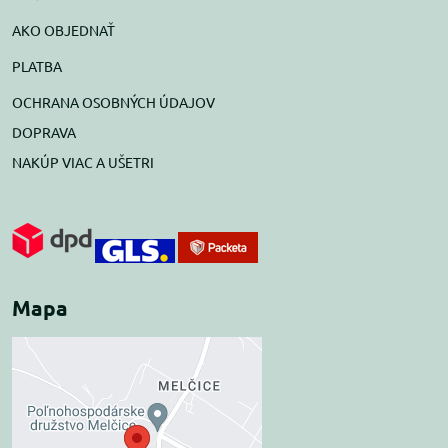
AKO OBJEDNAŤ
PLATBA
OCHRANA OSOBNÝCH ÚDAJOV
DOPRAVA
NAKÚP VIAC A UŠETRI
Mapa
Externý obsah je
blokovaný Voľbami
súkromia