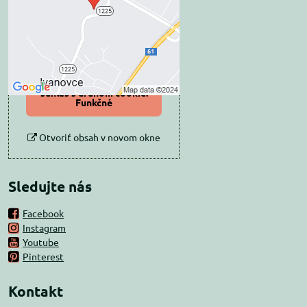
Prajete si načítať externý obsah?
Povoliť tentokrát
Povoliť a zapamätať -
súhlas s druhom cookie:
Funkčné
Otvoriť obsah v novom okne
Sledujte nás
Facebook
Instagram
Youtube
Pinterest
Kontakt