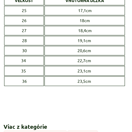
VEĽKOSŤ
VNÚTORNÁ DĹŽKA
25
17,1cm
26
18cm
27
18,4cm
28
19,1cm
30
20,6cm
34
22,7cm
35
23,1cm
36
23,5cm
Viac z kategórie