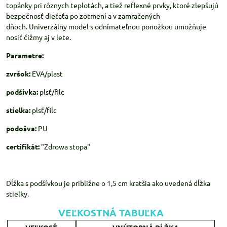
topánky pri rôznych teplotách, a tiež reflexné prvky, ktoré zlepšujú
bezpečnosť dieťaťa po zotmení a v zamračených
dňoch. Univerzálny model s odnímateľnou ponožkou umožňuje
nosiť čižmy aj v lete.
Parametre:
zvršok:
EVA/plast
podšívka:
plsť/filc
stielka:
plsť/filc
podošva:
PU
certifikát:
"Zdrowa stopa"
Dĺžka s podšívkou je približne o 1,5 cm kratšia ako uvedená dĺžka
stielky.
VEĽKOSTNÁ TABUĽKA