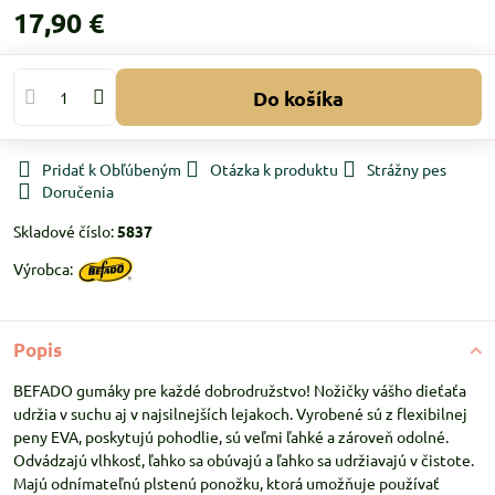
17,90 €
Do košíka
Pridať k Obľúbeným
Otázka k produktu
Strážny pes
Doručenia
Skladové číslo:
5837
Výrobca:
Popis
BEFADO gumáky pre každé dobrodružstvo! Nožičky vášho dieťaťa
udržia v suchu aj v najsilnejších lejakoch. Vyrobené sú z flexibilnej
peny EVA, poskytujú pohodlie, sú veľmi ľahké a zároveň odolné.
Odvádzajú vlhkosť, ľahko sa obúvajú a ľahko sa udržiavajú v čistote.
Majú odnímateľnú plstenú ponožku, ktorá umožňuje používať