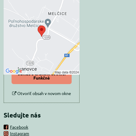
Externý obsah je
blokovaný Voľbami
súkromia
Prajete si načítať externý obsah?
Povoliť tentokrát
Povoliť a zapamätať -
súhlas s druhom cookie:
Funkčné
Otvoriť obsah v novom okne
Sledujte nás
Facebook
Instagram