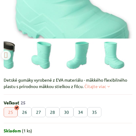
Detské gumáky vyrobené z EVA materiálu - mäkkého flexibilného
plastu s prírodnou mäkkou stielkou z filcu.
Čítajte viac
Veľkosť
25
26
27
28
30
34
35
Skladom
(
1
ks)