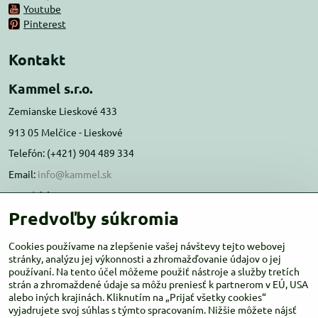
Youtube
Pinterest
Kontakt
Kammel s.r.o.
Zemianske Lieskové 433
913 05 Melčice - Lieskové
Telefón: (+421) 904 489 334
Email:
info@kammel.sk
Prevádzka:
Predvoľby súkromia
Administratívna budova PD Melčice
Melčice - Lieskové 129, 91305
Cookies používame na zlepšenie vašej návštevy tejto webovej
Otváracie hodiny:
stránky, analýzu jej výkonnosti a zhromažďovanie údajov o jej
PO-ŠT 8:00 - 16:00
používaní. Na tento účel môžeme použiť nástroje a služby tretích
PIA-NE Zatvorené
strán a zhromaždené údaje sa môžu preniesť k partnerom v EÚ, USA
alebo iných krajinách. Kliknutím na „Prijať všetky cookies“
vyjadrujete svoj súhlas s týmto spracovaním. Nižšie môžete nájsť