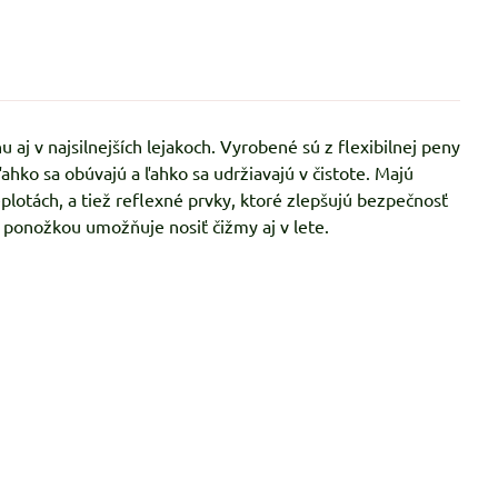
j v najsilnejších lejakoch. Vyrobené sú z flexibilnej peny
ahko sa obúvajú a ľahko sa udržiavajú v čistote. Majú
lotách, a tiež reflexné prvky, ktoré zlepšujú bezpečnosť
 ponožkou umožňuje nosiť čižmy aj v lete.