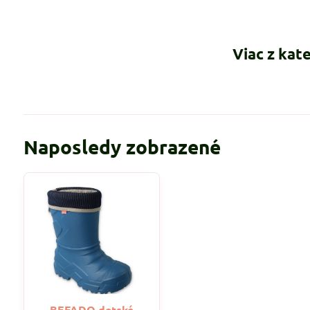
Viac z kat
Naposledy zobrazené
BEFADO detské