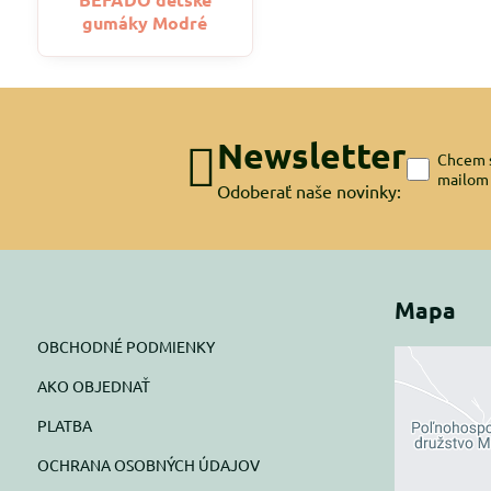
gumáky Modré
Newsletter
Chcem s
mailom
Odoberať naše novinky:
Mapa
OBCHODNÉ PODMIENKY
AKO OBJEDNAŤ
Exte
PLATBA
blok
OCHRANA OSOBNÝCH ÚDAJOV