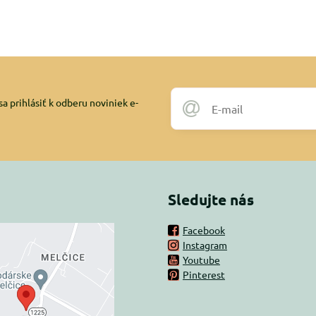
a prihlásiť k odberu noviniek e-
Sledujte nás
Facebook
Instagram
rný obsah je
Youtube
Pinterest
ovaný Voľbami
súkromia