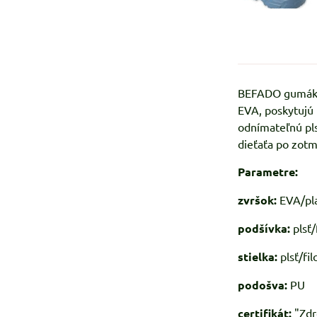
BEFADO gumáky p
EVA, poskytujú 
odnímateľnú pls
dieťaťa po zot
Parametre:
zvršok:
EVA/pl
podšívka:
plsť/
stielka:
plsť/fil
podošva:
PU
certifikát:
"Zdr