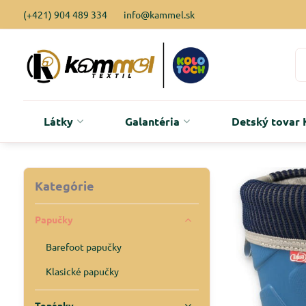
(+421) 904 489 334
info@kammel.sk
Látky
Galantéria
Detský tova
Kategórie
Papučky
Barefoot papučky
Klasické papučky
Topánky