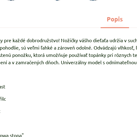
Popis
re každé dobrodružstvo! Nožičky vášho dieťaťa udržia v suchu a
pohodlie, sú veľmi ľahké a zároveň odolné. Odvádzajú vlhkosť, ľ
tenú ponožku, ktorá umožňuje používať topánky pri rôznych tep
mení a v zamračených dňoch. Univerzálny model s odnímateľnou
ast
filc
c
owa stopa"