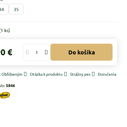
34
35
(
1
ks)
90 €
Do košíka
 k Obľúbeným
Otázka k produktu
Strážny pes
Doručenia
slo:
5846