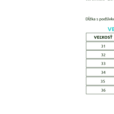
Dĺžka s podšívko
V
VEĽKOSŤ
31
32
33
34
35
36