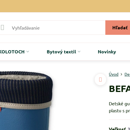
Hľadať
r KOLOTOCH
Bytový textil
Novinky
Úvod
De
BEF
Detské gu
plastu s p
Veľkosť