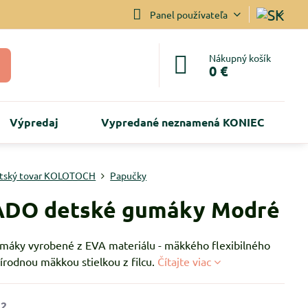
Panel používateľa
Nákupný košík
0 €
Výpredaj
Vypredané neznamená KONIEC
tský tovar KOLOTOCH
Papučky
ADO detské gumáky Modré
máky vyrobené z EVA materiálu - mäkkého flexibilného
rírodnou mäkkou stielkou z filcu.
Čítajte viac