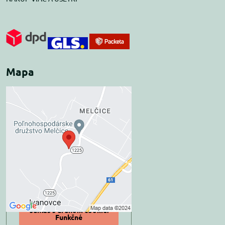
Mapa
Externý obsah je
blokovaný Voľbami
súkromia
Prajete si načítať externý obsah?
Povoliť tentokrát
Povoliť a zapamätať -
súhlas s druhom cookie:
Funkčné