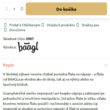
Do košíka
Pridať k Obľúbeným
Otázka k produktu
Strážny pes
Doručenia
Skladové číslo:
5907
Výrobca:
Popis
V školskej výbave nesmie chýbať poriadna fľaša na nápoje – a fľaša
od BAAGLa je vhodná ako do školy, tak aj na výlety alebo na
športový krúžok.
Uzamykateľné viečko neprepustí ani kvapku nápoja a zabezpečuje
jednoduchú a intuitívnu manipuláciu. Súčasťou fľaše je sitko, vďaka
ktorému môžete fľašu použiť i na limonády s ovocím alebo čaj
(materiál je vhodný aj na horúce nápoje). K fľaši je pripevnené