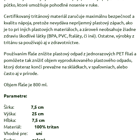
pútko, ktoré umožňuje pohodlné nosenie v ruke.
Certifikovaný tritánový materiál zaručuje maximálnu bezpečnosť a
kvalitu nápoja, pretože nevydáva nepríjemný plastový zápach, ako
je to pri iných plastových materiáloch, a zároveň neobsahuje žiadne
zdraviu škodlivé látky (BPA, PVC, ftaláty, či iné). Ostatne, výrobky z
tritánu sa používajú aj v zdravotníctve.
Používaním fľaše znížite plastový odpad z jednorazových PET fliaš a
pomôžete tak znížiť objem vyprodukovaného plastového odpadu,
ktorý doteraz končí prevažne na skládkach, v spaľovniach, alebo
často aj v prírode.
Objem fľaše je 800 ml.
Parametre:
Šírka:
7,5 cm
Výška:
25 cm
Hĺbka:
7,5 cm
Materiál:
100% tritan
Vhodné pre:
uni
Farba:
zelená