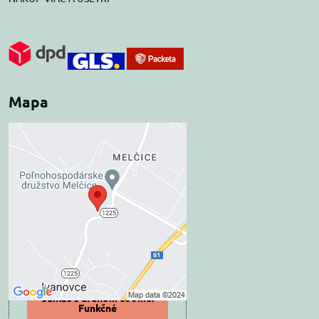
Mapa
Externý obsah je
blokovaný Voľbami
súkromia
Prajete si načítať externý obsah?
Povoliť tentokrát
Povoliť a zapamätať -
súhlas s druhom cookie:
Funkčné