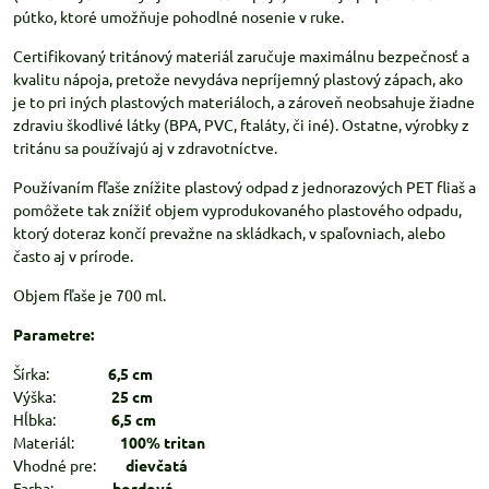
pútko, ktoré umožňuje pohodlné nosenie v ruke.
Certifikovaný tritánový materiál zaručuje maximálnu bezpečnosť a
kvalitu nápoja, pretože nevydáva nepríjemný plastový zápach, ako
je to pri iných plastových materiáloch, a zároveň neobsahuje žiadne
zdraviu škodlivé látky (BPA, PVC, ftaláty, či iné). Ostatne, výrobky z
tritánu sa používajú aj v zdravotníctve.
Používaním fľaše znížite plastový odpad z jednorazových PET fliaš a
pomôžete tak znížiť objem vyprodukovaného plastového odpadu,
ktorý doteraz končí prevažne na skládkach, v spaľovniach, alebo
často aj v prírode.
Objem fľaše je 700 ml.
Parametre:
Šírka:
6,5 cm
Výška:
25 cm
Hĺbka:
6,5 cm
Materiál:
100% tritan
Vhodné pre:
dievčatá
Farba:
bordová