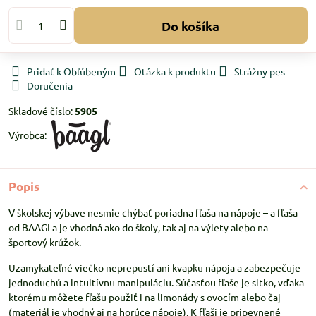
Do košíka
Pridať k Obľúbeným
Otázka k produktu
Strážny pes
Doručenia
Skladové číslo:
5905
Výrobca:
Popis
V školskej výbave nesmie chýbať poriadna fľaša na nápoje – a fľaša
od BAAGLa je vhodná ako do školy, tak aj na výlety alebo na
športový krúžok.
Uzamykateľné viečko neprepustí ani kvapku nápoja a zabezpečuje
jednoduchú a intuitívnu manipuláciu. Súčasťou fľaše je sitko, vďaka
ktorému môžete fľašu použiť i na limonády s ovocím alebo čaj
(materiál je vhodný aj na horúce nápoje). K fľaši je pripevnené