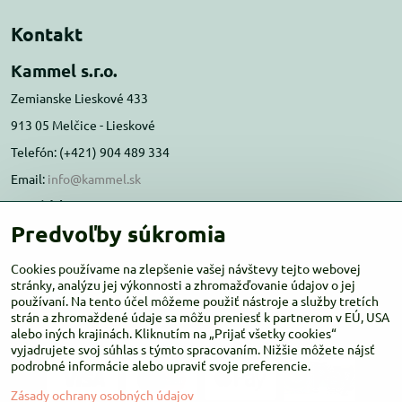
Kontakt
Kammel s.r.o.
Zemianske Lieskové 433
913 05 Melčice - Lieskové
Telefón: (+421) 904 489 334
Email:
info@kammel.sk
Prevádzka:
Predvoľby súkromia
Administratívna budova PD Melčice
Melčice - Lieskové 129, 91305
Cookies používame na zlepšenie vašej návštevy tejto webovej
stránky, analýzu jej výkonnosti a zhromažďovanie údajov o jej
Otváracie hodiny:
PO-ŠT 8:00 - 16:00
používaní. Na tento účel môžeme použiť nástroje a služby tretích
PIA-NE Zatvorené
strán a zhromaždené údaje sa môžu preniesť k partnerom v EÚ, USA
alebo iných krajinách. Kliknutím na „Prijať všetky cookies“
vyjadrujete svoj súhlas s týmto spracovaním. Nižšie môžete nájsť
podrobné informácie alebo upraviť svoje preferencie.
Zásady ochrany osobných údajov