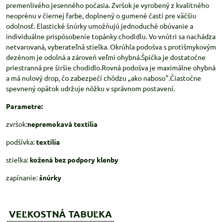
premenlivého jesenného počasia. Zvršok je vyrobený z kvalitného
neoprénu v čiernej farbe, doplnený o gumené časti pre väčšiu
odolnosť. Elastické šnúrky umožňujú jednoduché obúvanie a
individuálne prispôsobenie topánky chodidlu. Vo vnútri sa nachádza
netvarovaná, vyberateľná stielka. Okrúhla podošva s protišmykovým
dezénom je odolná a zároveň veľmi ohybná.Špička je dostatočne
priestranná pre širšie chodidlo.Rovná podošva je maximálne ohybná
a má nulový drop, čo zabezpečí chôdzu „ako naboso".Čiastočne
spevnený opätok udržuje nôžku v správnom postavení.
Parametre:
zvršok:
nepremokavá textília
podšívka:
textília
stielka:
kožená bez podpory klenby
zapínanie:
šnúrky
VEĽKOSTNÁ TABUĽKA