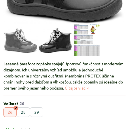
Jesenné barefoot topánky spájajú športovú funkčnosť s moderným
dizajnom. Ich univerzálny vzhľad umožňuje jednoduché
kombinovanie s rôznymi outfitmi. Membrána PROTEX účinne
chráni nohy pred dažďom a vlhkosťou, takže topánky sú ideálne do
premenlivého jesenného počasia.
Čítajte viac
Veľkosť
26
28
29