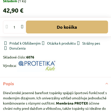
Skladom
(
1
ks)
42,90 €
Do košíka
Pridať k Obľúbeným
Otázka k produktu
Strážny pes
Doručenia
Skladové číslo:
6076
Výrobca:
Popis
Dievčenské jesenné barefoot topánky spájajú športovú funkčnosť s
moderným dizajnom. Ich univerzálny vzhľad umožňuje jednoduché
kombinovanie s rôznymi outfitmi.
Membrána PROTEX
účinne
chráni nohy pred dažďom a vlhkosťou, takže topánky sú ideálne do