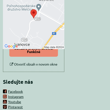
Externý obsah je
blokovaný Voľbami
súkromia
Prajete si načítať externý obsah?
Povoliť tentokrát
Povoliť a zapamätať -
súhlas s druhom cookie:
Funkčné
Otvoriť obsah v novom okne
Sledujte nás
Facebook
Instagram
Youtube
Pinterest