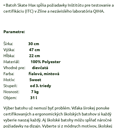
• Batoh Skate Max spĺňa požiadavky Inštitútu pre testovanie a
certifikáciu (ITC) v Zlíne a nezávislého laboratória QIMA.
Parametre:
Šírka:
30 cm
Výška:
47 cm
Hĺbka:
22 cm
Materiál:
100% Polyester
Vhodné pre:
dievčatá
Farba:
fialová, mintová
Motív:
Sweet
Stupeň:
od 3. triedy
Nosnost:
7 kg
Objem:
31 l
Výber batohu už nemusí byť problém. Vďaka širokej ponuke
certifikovaných a ergonomických školských batohov si každý
vyberie naozaj každý. Aj školské batohy môžu spĺňať náročné
požiadavky na dizajn. Vyberte si z módnych motívov, školskej