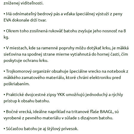
zníženej viditeľnosti.
• Má odnímateľný bedrový pás a vďaka špeciálnej výstuži z peny
EVA dokonale drží tvar.
• Okrem toho zosilnená rukoväť batohu zvyšuje jeho nosnosť na 8
kg.
• V miestach, kde sa ramenné popruhy môžu dotýkať krku, je mäkká
sieťovina na spodnej strane mierne vytiahnutá do hornej časti, čím
poskytuje ochranu krku.
• Trojkomorový organizér obsahuje špeciálne vrecko na notebook z
mäkkého zamatového materiálu, ktoré chráni elektroniku pred
poškriabaním.
• Praktické dvojcestné zipsy YKK umožňujú jednoduchý a rýchly
prístup k obsahu batohu.
• Bočné vrecká, ideálne napríklad na tritanové fľaše BAAGL, sú
vyrobené z pevného materiálu v súlade s dizajnom batohu.
• Súčasťou batohu je aj štýlový prívesok.