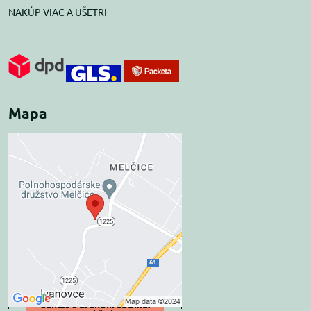
NAKÚP VIAC A UŠETRI
Mapa
Externý obsah je
blokovaný Voľbami
súkromia
Prajete si načítať externý obsah?
Povoliť tentokrát
Povoliť a zapamätať -
súhlas s druhom cookie: