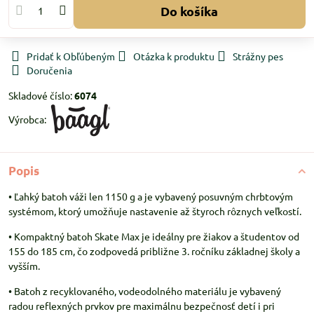
Do košíka
Pridať k Obľúbeným
Otázka k produktu
Strážny pes
Doručenia
Skladové číslo:
6074
Výrobca:
Popis
• Ľahký batoh váži len 1150 g a je vybavený posuvným chrbtovým
systémom, ktorý umožňuje nastavenie až štyroch rôznych veľkostí.
• Kompaktný batoh Skate Max je ideálny pre žiakov a študentov od
155 do 185 cm, čo zodpovedá približne 3. ročníku základnej školy a
vyšším.
• Batoh z recyklovaného, vodeodolného materiálu je vybavený
radou reflexných prvkov pre maximálnu bezpečnosť detí i pri