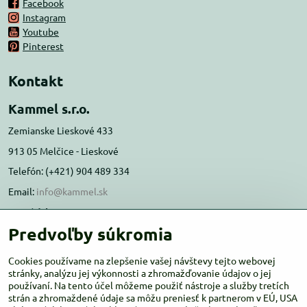
Facebook
Instagram
Youtube
Pinterest
Kontakt
Kammel s.r.o.
Zemianske Lieskové 433
913 05 Melčice - Lieskové
Telefón: (+421) 904 489 334
Email:
info@kammel.sk
Prevádzka:
Predvoľby súkromia
Administratívna budova PD Melčice
Melčice - Lieskové 129, 91305
Cookies používame na zlepšenie vašej návštevy tejto webovej
Otváracie hodiny:
stránky, analýzu jej výkonnosti a zhromažďovanie údajov o jej
PO-ŠT 8:00 - 16:00
používaní. Na tento účel môžeme použiť nástroje a služby tretích
PIA-NE Zatvorené
strán a zhromaždené údaje sa môžu preniesť k partnerom v EÚ, USA