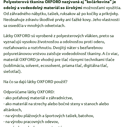
Polyesterová tkanina OXFORD nazývaná aj "kočárkovina" je
odolný a vodeodolný materiál so širokými
možnosťami využitia.
Od záhradného nábytku, tašiek, ruksakov až po kočíky a prikrývky.
Neobsahuje zdraviu škodlivé prvky ani ťažké kovy. Jeho vlastnosti
sa osvedčia v mnohých odvetviach.
Látky OXFORD sú vyrobené z polyesterových vlákien, preto sa
vyznačujú vysokou životnosťou a odolnosťou proti oderu,
rozťahovaniu a roztrhnutiu. Dvojitý náter s bezfarebnou
polyuretánovou vrstvou zaisťuje vodeodolnosť tkaniny. A čo viac,
materiál OXFORD je vhodný pre tlač rôznymi technikami tlače
(sublimácia, solvent, ecosolvent, priama tlač, digitálna tlač,
sieťotlač).
Na čo sa dajú látky OXFORD použiť?
Odporúčame látky OXFORD:
- ako poťahový materiál v záhradníctve,
- ako materiál na strechy alebo bočné steny v stanoch alebo
altánkoch,
- na výrobu plážových a športových tašiek, batohov,
- na výrobu pracovných odevov,