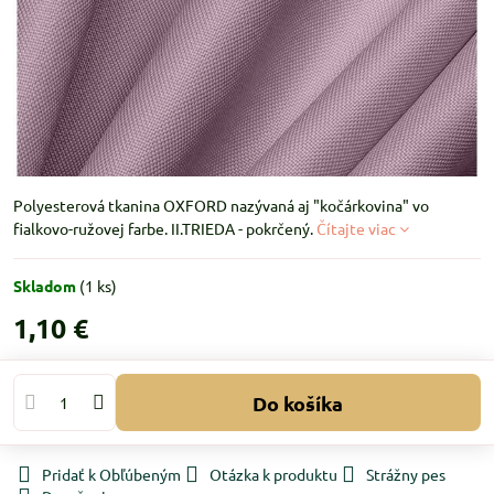
Polyesterová tkanina OXFORD nazývaná aj "kočárkovina" vo
fialkovo-ružovej farbe. II.TRIEDA - pokrčený.
Čítajte viac
Skladom
(
1
ks)
1,10 €
Do košíka
Pridať k Obľúbeným
Otázka k produktu
Strážny pes