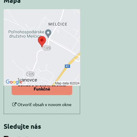
Mapa
Externý obsah je
blokovaný Voľbami
súkromia
Prajete si načítať externý obsah?
Povoliť tentokrát
Povoliť a zapamätať -
súhlas s druhom cookie:
Funkčné
Otvoriť obsah v novom okne
Sledujte nás