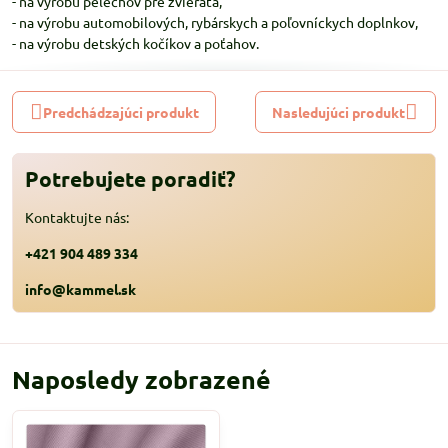
- na výrobu pelechov pre zvieratá,
- na výrobu automobilových, rybárskych a poľovníckych doplnkov,
- na výrobu detských kočíkov a poťahov.
Predchádzajúci produkt
Nasledujúci produkt
Potrebujete poradiť?
Kontaktujte nás:
+421 904 489 334
info@kammel.sk
Naposledy zobrazené