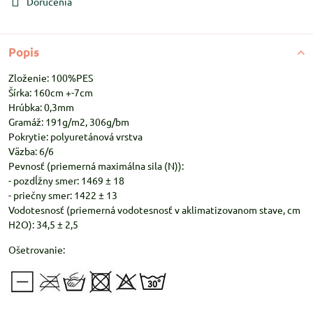
Doručenia
Popis
Zloženie: 100%PES
Šírka: 160cm +-7cm
Hrúbka: 0,3mm
Gramáž: 191g/m2, 306g/bm
Pokrytie: polyuretánová vrstva
Väzba: 6/6
Pevnosť (priemerná maximálna sila (N)):
- pozdĺžny smer: 1469 ± 18
- priečny smer: 1422 ± 13
Vodotesnosť (priemerná vodotesnosť v aklimatizovanom stave, cm
H2O): 34,5 ± 2,5
Ošetrovanie: