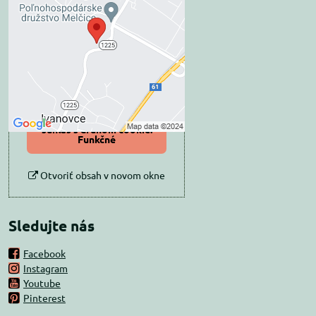
blokovaný Voľbami
súkromia
Prajete si načítať externý obsah?
Povoliť tentokrát
Povoliť a zapamätať -
súhlas s druhom cookie:
Funkčné
Otvoriť obsah v novom okne
Sledujte nás
Facebook
Instagram
Youtube
Pinterest