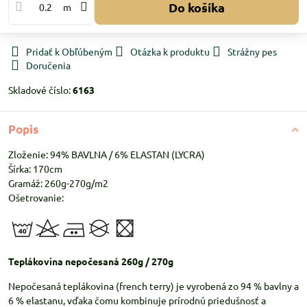
Do košíka
m
Pridať k Obľúbeným
Otázka k produktu
Strážny pes
Doručenia
Skladové číslo:
6163
Popis
Zloženie: 94% BAVLNA / 6% ELASTAN (LYCRA)
Šírka: 170cm
Gramáž: 260g-270g/m2
Ošetrovanie:
Teplákovina nepočesaná 260g / 270g
Nepočesaná teplákovina (french terry) je vyrobená zo 94 % bavlny a
6 % elastanu, vďaka čomu kombinuje prírodnú priedušnosť a