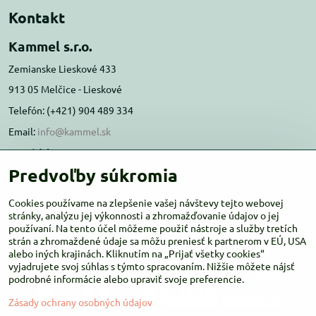
Kontakt
Kammel s.r.o.
Zemianske Lieskové 433
913 05 Melčice - Lieskové
Telefón: (+421) 904 489 334
Email:
info@kammel.sk
Prevádzka:
Predvoľby súkromia
Administratívna budova PD Melčice
Melčice - Lieskové 129, 91305
Cookies používame na zlepšenie vašej návštevy tejto webovej
Otváracie hodiny:
PO-ŠT 8:00 - 16:00
stránky, analýzu jej výkonnosti a zhromažďovanie údajov o jej
používaní. Na tento účel môžeme použiť nástroje a služby tretích
PIA-NE Zatvorené
strán a zhromaždené údaje sa môžu preniesť k partnerom v EÚ, USA
alebo iných krajinách. Kliknutím na „Prijať všetky cookies“
vyjadrujete svoj súhlas s týmto spracovaním. Nižšie môžete nájsť
podrobné informácie alebo upraviť svoje preferencie.
Zásady ochrany osobných údajov