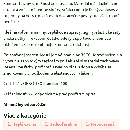
komfort bavlny s pružnosťou elastanu. Materiál má hladkú lícnu
stranu a vnútornú jemné slučky, vďaka čomu je ľahký, vzdušný a
príjemný na dotyk, no zároveň dostatočne pevný pre všestranné
použitie.
Ideálna voľba na mikiny, teplákové súpravy, legíny, elastické šaty,
tričká s dlhým rukávom, detské odevy a športové či domáce
oblečenie, ktoré kombinuje komfort a odolnosť.
Pri správnej starostlivosti jemné pranie na 30 °C, šetrné sušenie a
vyhnutie sa vysokým teplotám pri žehlení si materiál zachováva
intenzívne farby, pružnosť a tvar po dlhšiu dobu a vyhýba sa
žmolkovaniu či poškodeniu elastanových vlákien.
Certifikát: OEKO-TEX Standard 100
Zrážanlivosť: 5%, odporúčame pred použitím oprať.
Minimálny odber: 0,2m
Viac z kategórie
Teplákovina
Jednofarebná
Nepočesaná