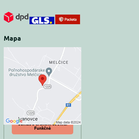
Mapa
Externý obsah je
blokovaný Voľbami
súkromia
Prajete si načítať externý obsah?
Povoliť tentokrát
Povoliť a zapamätať -
súhlas s druhom cookie:
Funkčné