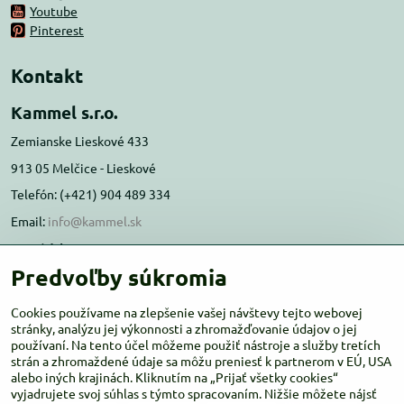
Youtube
Pinterest
Kontakt
Kammel s.r.o.
Zemianske Lieskové 433
913 05 Melčice - Lieskové
Telefón: (+421) 904 489 334
Email:
info@kammel.sk
Prevádzka:
Predvoľby súkromia
Administratívna budova PD Melčice
Melčice - Lieskové 129, 91305
Cookies používame na zlepšenie vašej návštevy tejto webovej
Otváracie hodiny:
stránky, analýzu jej výkonnosti a zhromažďovanie údajov o jej
PO-ŠT 8:00 - 16:00
používaní. Na tento účel môžeme použiť nástroje a služby tretích
PIA-NE Zatvorené
strán a zhromaždené údaje sa môžu preniesť k partnerom v EÚ, USA
alebo iných krajinách. Kliknutím na „Prijať všetky cookies“
vyjadrujete svoj súhlas s týmto spracovaním. Nižšie môžete nájsť