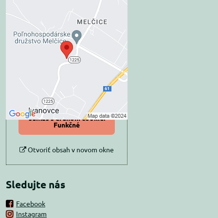
Externý obsah je
blokovaný Voľbami
súkromia
Prajete si načítať externý obsah?
Povoliť tentokrát
Povoliť a zapamätať -
súhlas s druhom cookie:
Funkčné
Otvoriť obsah v novom okne
Sledujte nás
Facebook
Instagram