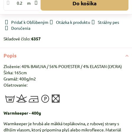
Do košíka
m
Pridať k Obľúbeným
Otázka k produktu
Strážny pes
Doručenia
Skladové číslo:
6357
Popis
Zloženie: 40% BAVLNA / 56% POLYESTER / 4% ELASTAN (LYCRA)
Šírka: 165cm
Gramáž: 400g/m2
Ošetrovanie:
Warmkeeper - 400g
Warmkeeper je hrubá ale mäkká teplákovina, z rubovej strany s
dlhším vlasom, ktorý pripomína plyš alebo mikrofleece. Materiál