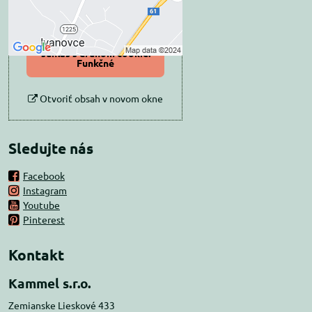
Povoliť tentokrát
Povoliť a zapamätať -
súhlas s druhom cookie:
Funkčné
Otvoriť obsah v novom okne
Sledujte nás
Facebook
Instagram
Youtube
Pinterest
Kontakt
Kammel s.r.o.
Zemianske Lieskové 433