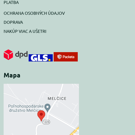
PLATBA
OCHRANA OSOBNÝCH ÚDAJOV
DOPRAVA
NAKÚP VIAC A UŠETRI
Mapa
Externý obsah je
blokovaný Voľbami
súkromia
Prajete si načítať externý obsah?