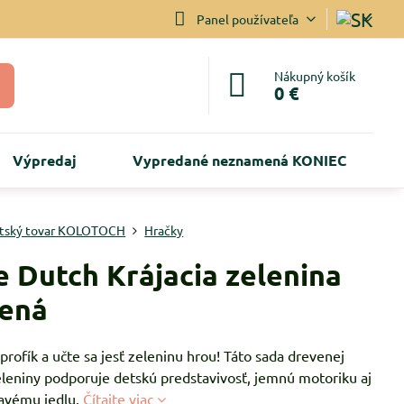
Panel používateľa
Nákupný košík
0 €
Výpredaj
Vypredané neznamená KONIEC
tský tovar KOLOTOCH
Hračky
le Dutch Krájacia zelenina
ená
profík a učte sa jesť zeleninu hrou! Táto sada drevenej
eleniny podporuje detskú predstavivosť, jemnú motoriku aj
ravému jedlu.
Čítajte viac