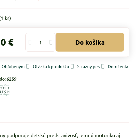
(
1
ks)
90 €
Do košíka
 k Obľúbeným
Otázka k produktu
Strážny pes
Doručenia
slo:
6259
eniny podporuje detskú predstavivosť, jemnú motoriku aj