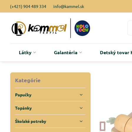
(+421) 904 489 334
info@kammel.sk
Látky
Galantéria
Detský tova
Kategórie
Papučky
Topánky
Školské potreby