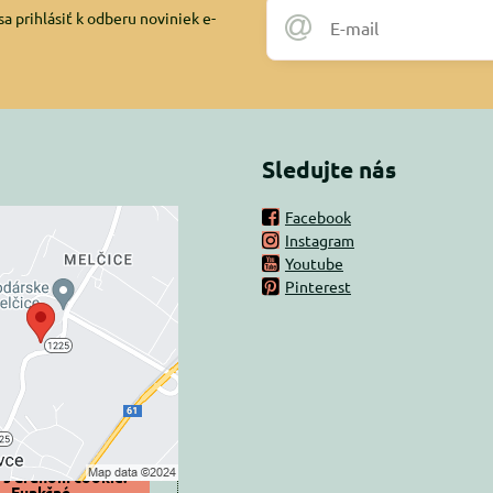
a prihlásiť k odberu noviniek e-
Sledujte nás
Facebook
Instagram
rný obsah je
Youtube
Pinterest
ovaný Voľbami
súkromia
 načítať externý obsah?
oliť tentokrát
iť a zapamätať -
 s druhom cookie:
Funkčné