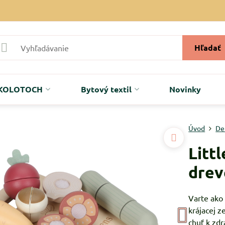
Hľadať
r KOLOTOCH
Bytový textil
Novinky
Úvod
De
Litt
drev
Varte ako 
krájacej z
chuť k zd