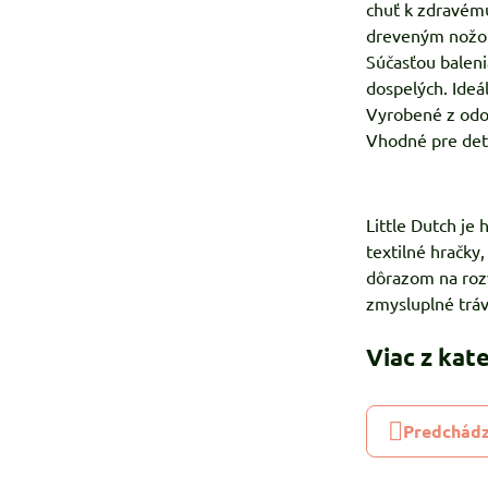
chuť k zdravému
dreveným nožom 
Súčasťou baleni
dospelých. Ideá
Vyrobené z odo
Vhodné pre deti
Little Dutch je
textilné hračky
dôrazom na rozv
zmysluplné tráve
Viac z kat
Predchádz