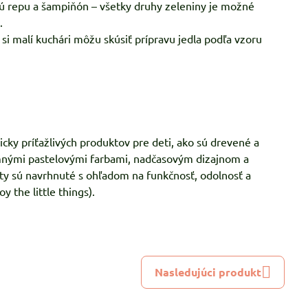
nú repu a šampiňón – všetky druhy zeleniny je možné
.
si malí kuchári môžu skúsiť prípravu jedla podľa vzoru
cky príťažlivých produktov pre deti, ako sú drevené a
jemnými pastelovými farbami, nadčasovým dizajnom a
ty sú navrhnuté s ohľadom na funkčnosť, odolnosť a
 the little things).
Nasledujúci produkt