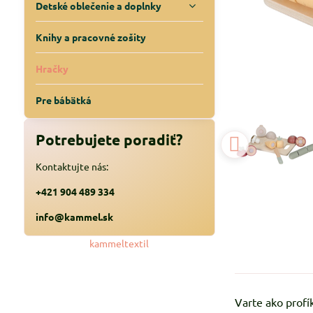
Detské oblečenie a doplnky
Knihy a pracovné zošity
Hračky
Pre bábätká
Potrebujete poradiť?
Kontaktujte nás:
+421 904 489 334
info@kammel.sk
kammeltextil
Varte ako profí