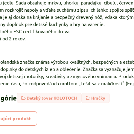
 jedlu. Sada obsahuje mrkvu, uhorku, paradajku, cibuľu, červe
rozkrojiť napoly a vďaka suchému zipsu ich ľahko spojíte späť
a je aj doska na krájanie a bezpečný drevený nôž, vďaka ktorým 
lny doplnok pre detské kuchynky a hry na varenie.
lného FSC certifikovaného dreva.
 od 2 rokov.
 holandská značka známa výrobou kvalitných, bezpečných a esteti
, doplnky do detských izieb a oblečenie. Značka sa vyznačuje 
oj detskej motoriky, kreativity a zmyslového vnímania. Produk
nie času, čo zodpovedá ich mottom „Tešiť sa z maličkostí" (Enjoy
egórie
Detský tovar KOLOTOCH
Hračky
ajúci produkt