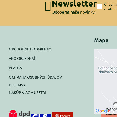
Newsletter
Chcem s
mailom
Odoberať naše novinky:
Mapa
OBCHODNÉ PODMIENKY
AKO OBJEDNAŤ
Exte
PLATBA
blok
OCHRANA OSOBNÝCH ÚDAJOV
Prajete si
DOPRAVA
NAKÚP VIAC A UŠETRI
Pov
Povol
súhlas