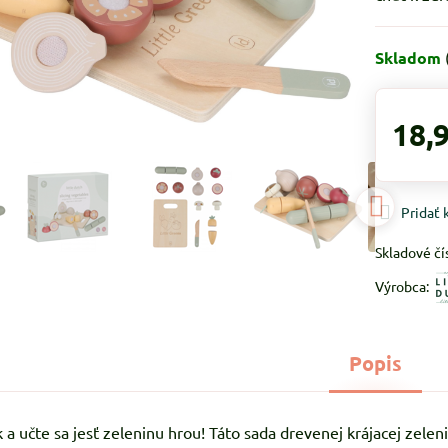
Skladom
18,
Pridať
Skladové čí
Výrobca:
Popis
k a učte sa jesť zeleninu hrou! Táto sada drevenej krájacej zel