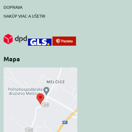
DOPRAVA
NAKÚP VIAC A UŠETRI
Mapa
Externý obsah je
blokovaný Voľbami
súkromia
Prajete si načítať externý obsah?
Povoliť tentokrát