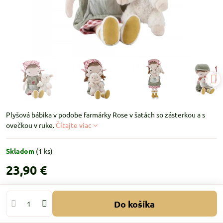
Plyšová bábika v podobe farmárky Rose v šatách so zásterkou a s
ovečkou v ruke.
Čítajte viac
Skladom
(
1
ks)
23,90 €
Do košíka