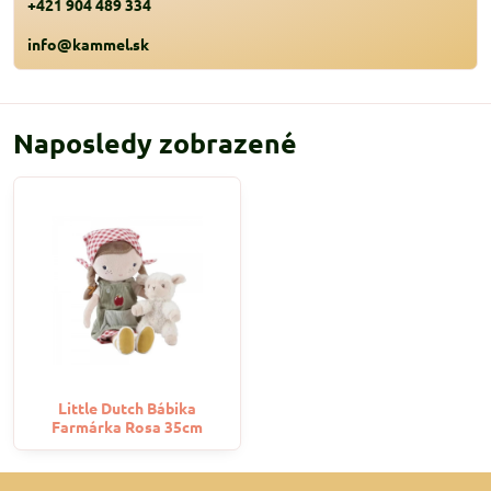
+421 904 489 334
info@kammel.sk
Naposledy zobrazené
Little Dutch Bábika
Farmárka Rosa 35cm