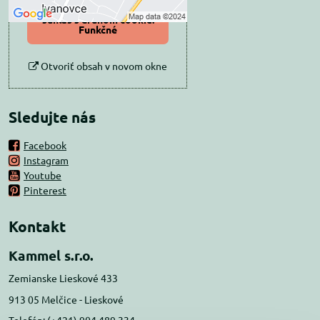
Povoliť a zapamätať -
súhlas s druhom cookie:
Funkčné
Otvoriť obsah v novom okne
Sledujte nás
Facebook
Instagram
Youtube
Pinterest
Kontakt
Kammel s.r.o.
Zemianske Lieskové 433
913 05 Melčice - Lieskové